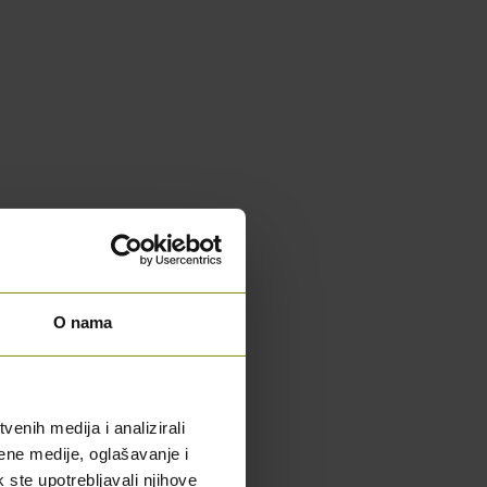
O nama
enih medija i analizirali
ene medije, oglašavanje i
k ste upotrebljavali njihove