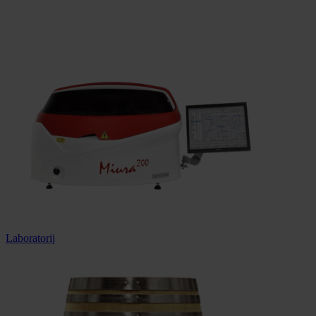
100% sigurna kupnja
Dostava u cijeloj Hrvatskoj
Laboratorij