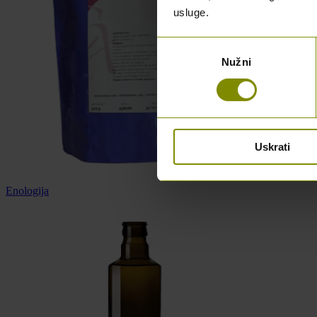
usluge.
Odabir
Nužni
pristanka
Uskrati
Enologija