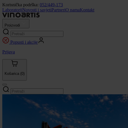
Korisnička podrška:
052/449-173
Laboratorij
Novosti i savjeti
Partneri
O nama
Kontakt
Proizvodi
Popusti i akcije
Prijava
Košarica
(0)