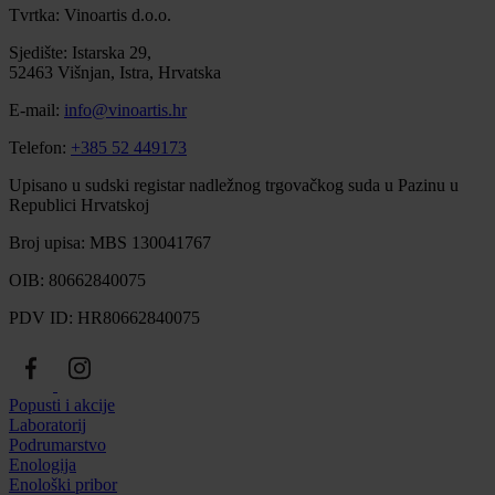
Tvrtka: Vinoartis d.o.o.
Sjedište: Istarska 29,
52463 Višnjan, Istra, Hrvatska
E-mail:
info@vinoartis.hr
Telefon:
+385 52 449173
Upisano u sudski registar nadležnog trgovačkog suda u Pazinu u
Republici Hrvatskoj
Broj upisa: MBS 130041767
OIB: 80662840075
PDV ID: HR80662840075
Popusti i akcije
Laboratorij
Podrumarstvo
Enologija
Enološki pribor