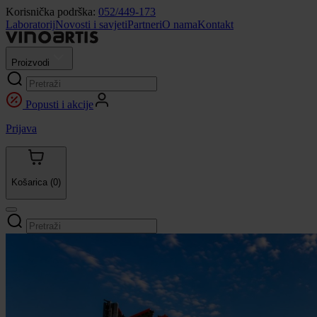
Korisnička podrška:
052/449-173
Laboratorij
Novosti i savjeti
Partneri
O nama
Kontakt
Proizvodi
Popusti i akcije
Prijava
Košarica
(0)