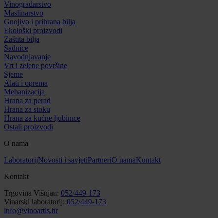
Vinogradarstvo
Maslinarstvo
Gnojivo i prihrana bilja
Ekološki proizvodi
Zaštita bilja
Sadnice
Navodnjavanje
Vrt i zelene površine
Sjeme
Alati i oprema
Mehanizacija
Hrana za perad
Hrana za stoku
Hrana za kućne ljubimce
Ostali proizvodi
O nama
Laboratorij
Novosti i savjeti
Partneri
O nama
Kontakt
Kontakt
Trgovina Višnjan:
052/449-173
Vinarski laboratorij:
052/449-173
info@vinoartis.hr