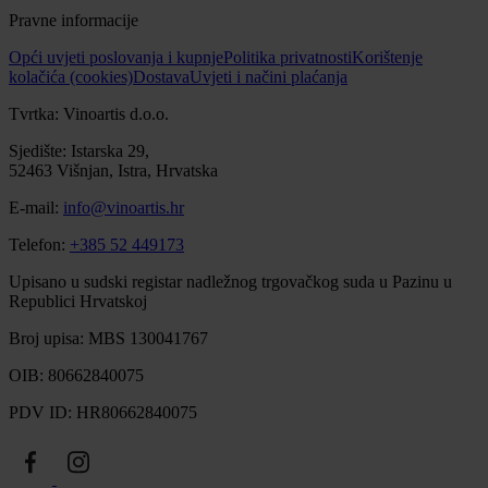
Pravne informacije
Opći uvjeti poslovanja i kupnje
Politika privatnosti
Korištenje
kolačića (cookies)
Dostava
Uvjeti i načini plaćanja
Tvrtka: Vinoartis d.o.o.
Sjedište: Istarska 29,
52463 Višnjan, Istra, Hrvatska
E-mail:
info@vinoartis.hr
Telefon:
+385 52 449173
Upisano u sudski registar nadležnog trgovačkog suda u Pazinu u
Republici Hrvatskoj
Broj upisa: MBS 130041767
OIB: 80662840075
PDV ID: HR80662840075