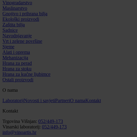
Vinogradarstvo
Maslinarstvo
Gnojivo i prihrana bilja
Ekološki proizvodi
Zaštita bilja
Sadnice
Navodnjavanje
Vrt i zelene površine
Sjeme
Alati i oprema
Mehanizacija
Hrana za perad
Hrana za stoku
Hrana za kućne ljubimce
Ostali proizvodi
O nama
Laboratorij
Novosti i savjeti
Partneri
O nama
Kontakt
Kontakt
Trgovina Višnjan:
052/449-173
Vinarski laboratorij:
052/449-173
info@vinoartis.hr