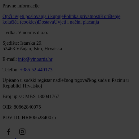
Pravne informacije
Opći uvjeti poslovanja i kupnje
Politika privatnosti
Korištenje
kolačića (cookies)
Dostava
Uvjeti i načini plaćanja
Tvrtka: Vinoartis d.o.o.
Sjedište: Istarska 29,
52463 Višnjan, Istra, Hrvatska
E-mail:
info@vinoartis.hr
Telefon:
+385 52 449173
Upisano u sudski registar nadležnog trgovačkog suda u Pazinu u
Republici Hrvatskoj
Broj upisa: MBS 130041767
OIB: 80662840075
PDV ID: HR80662840075