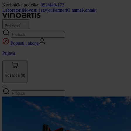
Korisnička podrška:
052/449-173
Laboratorij
Novosti i savjeti
Partneri
O nama
Kontakt
Proizvodi
Popusti i akcije
Prijava
Košarica
(0)