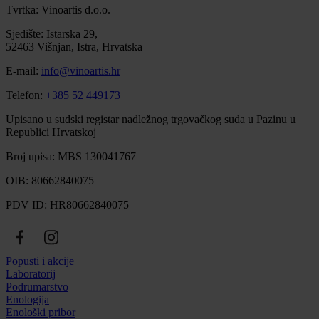
Tvrtka: Vinoartis d.o.o.
Sjedište: Istarska 29,
52463 Višnjan, Istra, Hrvatska
E-mail:
info@vinoartis.hr
Telefon:
+385 52 449173
Upisano u sudski registar nadležnog trgovačkog suda u Pazinu u
Republici Hrvatskoj
Broj upisa: MBS 130041767
OIB: 80662840075
PDV ID: HR80662840075
Popusti i akcije
Laboratorij
Podrumarstvo
Enologija
Enološki pribor