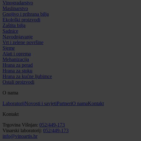
Vinogradarstvo
Maslinarstvo
Gnojivo i prihrana bilja
Ekološki proizvodi
Zaštita bilja
Sadnice
Navodnjavanje
Vrt i zelene površine
Sjeme
Alati i oprema
Mehanizacija
Hrana za perad
Hrana za stoku
Hrana za kućne ljubimce
Ostali proizvodi
O nama
Laboratorij
Novosti i savjeti
Partneri
O nama
Kontakt
Kontakt
Trgovina Višnjan:
052/449-173
Vinarski laboratorij:
052/449-173
info@vinoartis.hr