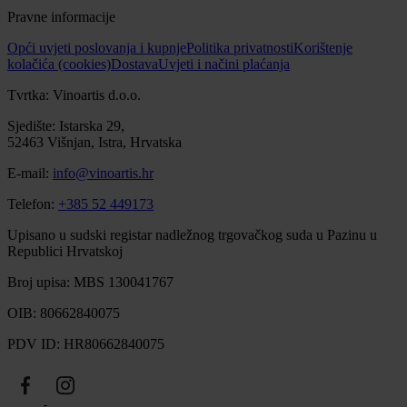
Pravne informacije
Opći uvjeti poslovanja i kupnje
Politika privatnosti
Korištenje
kolačića (cookies)
Dostava
Uvjeti i načini plaćanja
Tvrtka: Vinoartis d.o.o.
Sjedište: Istarska 29,
52463 Višnjan, Istra, Hrvatska
E-mail:
info@vinoartis.hr
Telefon:
+385 52 449173
Upisano u sudski registar nadležnog trgovačkog suda u Pazinu u
Republici Hrvatskoj
Broj upisa: MBS 130041767
OIB: 80662840075
PDV ID: HR80662840075