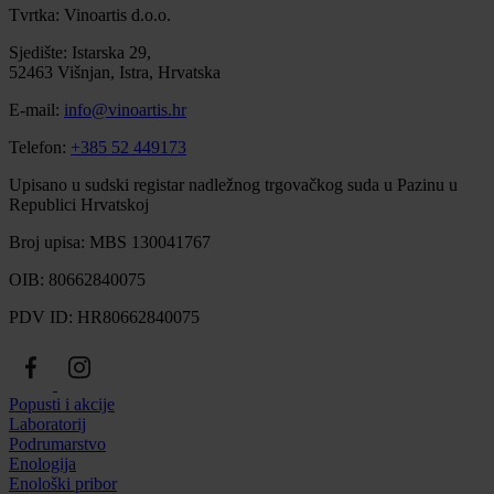
Tvrtka: Vinoartis d.o.o.
Sjedište: Istarska 29,
52463 Višnjan, Istra, Hrvatska
E-mail:
info@vinoartis.hr
Telefon:
+385 52 449173
Upisano u sudski registar nadležnog trgovačkog suda u Pazinu u
Republici Hrvatskoj
Broj upisa: MBS 130041767
OIB: 80662840075
PDV ID: HR80662840075
Popusti i akcije
Laboratorij
Podrumarstvo
Enologija
Enološki pribor