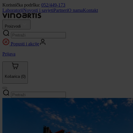
Korisnička podrška:
052/449-173
Laboratorij
Novosti i savjeti
Partneri
O nama
Kontakt
Proizvodi
Popusti i akcije
Prijava
Košarica
(0)