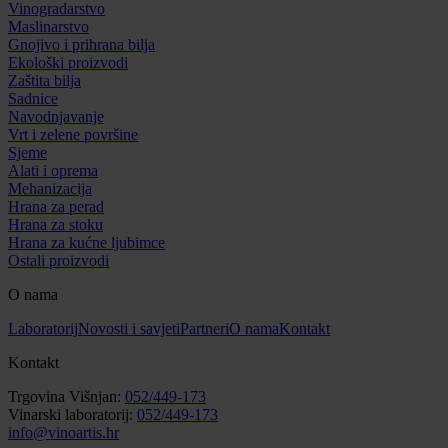
Vinogradarstvo
Maslinarstvo
Gnojivo i prihrana bilja
Ekološki proizvodi
Zaštita bilja
Sadnice
Navodnjavanje
Vrt i zelene površine
Sjeme
Alati i oprema
Mehanizacija
Hrana za perad
Hrana za stoku
Hrana za kućne ljubimce
Ostali proizvodi
O nama
Laboratorij
Novosti i savjeti
Partneri
O nama
Kontakt
Kontakt
Trgovina Višnjan:
052/449-173
Vinarski laboratorij:
052/449-173
info@vinoartis.hr