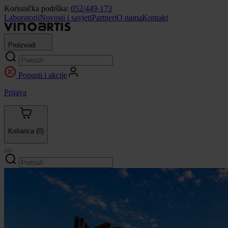
Korisnička podrška:
052/449-173
Laboratorij
Novosti i savjeti
Partneri
O nama
Kontakt
Proizvodi
Popusti i akcije
Prijava
Košarica
(0)