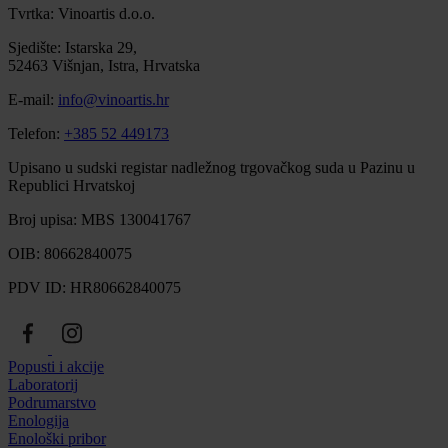
Tvrtka: Vinoartis d.o.o.
Sjedište: Istarska 29,
52463 Višnjan, Istra, Hrvatska
E-mail:
info@vinoartis.hr
Telefon:
+385 52 449173
Upisano u sudski registar nadležnog trgovačkog suda u Pazinu u
Republici Hrvatskoj
Broj upisa: MBS 130041767
OIB: 80662840075
PDV ID: HR80662840075
Popusti i akcije
Laboratorij
Podrumarstvo
Enologija
Enološki pribor