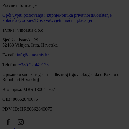
Pravne informacije
Opći uvjeti poslovanja i kupnje
Politika privatnosti
Korištenje
kolačića (cookies)
Dostava
Uvjeti i načini plaćanja
Tvrtka: Vinoartis d.o.o.
Sjedište: Istarska 29,
52463 Višnjan, Istra, Hrvatska
E-mail:
info@vinoartis.hr
Telefon:
+385 52 449173
Upisano u sudski registar nadležnog trgovačkog suda u Pazinu u
Republici Hrvatskoj
Broj upisa: MBS 130041767
OIB: 80662840075
PDV ID: HR80662840075