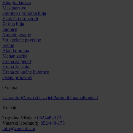
Vinogradarstvo
Maslinarstvo
Gnojivo i prihrana bilja
Ekološki proizvodi
Zaštita bilja
Sadnice
Navodnjavanje
Vrt i zelene površine
Sjeme
Alati i oprema
Mehanizacija
Hrana za perad
Hrana za stoku
Hrana za kućne ljubimce
Ostali proizvodi
O nama
Laboratorij
Novosti i savjeti
Partneri
O nama
Kontakt
Kontakt
Trgovina Višnjan:
052/449-173
Vinarski laboratorij:
052/449-173
info@vinoartis.hr