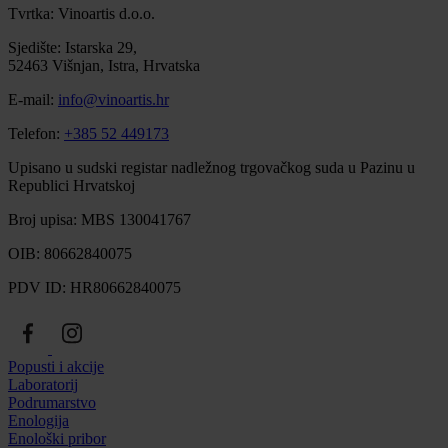
Tvrtka: Vinoartis d.o.o.
Sjedište: Istarska 29,
52463 Višnjan, Istra, Hrvatska
E-mail:
info@vinoartis.hr
Telefon:
+385 52 449173
Upisano u sudski registar nadležnog trgovačkog suda u Pazinu u
Republici Hrvatskoj
Broj upisa: MBS 130041767
OIB: 80662840075
PDV ID: HR80662840075
Popusti i akcije
Laboratorij
Podrumarstvo
Enologija
Enološki pribor