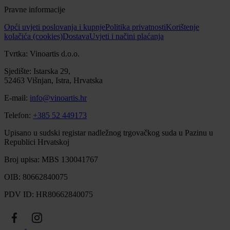
Pravne informacije
Opći uvjeti poslovanja i kupnje
Politika privatnosti
Korištenje
kolačića (cookies)
Dostava
Uvjeti i načini plaćanja
Tvrtka: Vinoartis d.o.o.
Sjedište: Istarska 29,
52463 Višnjan, Istra, Hrvatska
E-mail:
info@vinoartis.hr
Telefon:
+385 52 449173
Upisano u sudski registar nadležnog trgovačkog suda u Pazinu u
Republici Hrvatskoj
Broj upisa: MBS 130041767
OIB: 80662840075
PDV ID: HR80662840075