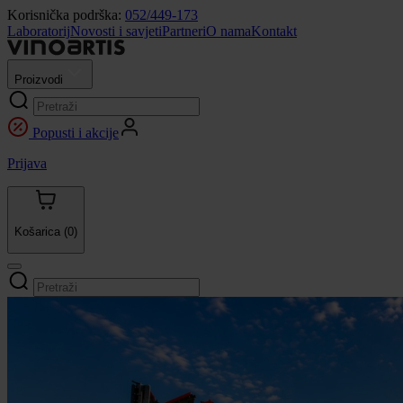
Korisnička podrška:
052/449-173
Laboratorij
Novosti i savjeti
Partneri
O nama
Kontakt
Proizvodi
Popusti i akcije
Prijava
Košarica
(0)