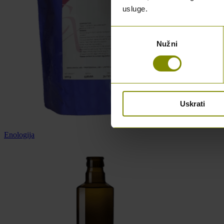
usluge.
Odabir
Nužni
pristanka
Uskrati
Enologija