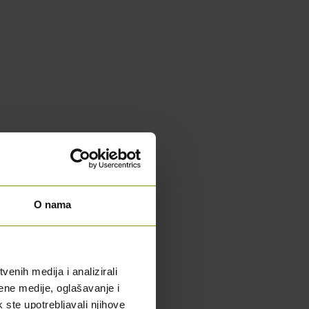
O nama
enih medija i analizirali
ene medije, oglašavanje i
k ste upotrebljavali njihove