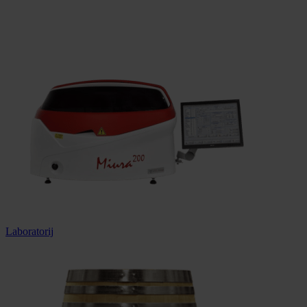
100% sigurna kupnja
Dostava u cijeloj Hrvatskoj
Laboratorij