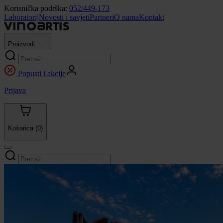
Korisnička podrška:
052/449-173
Laboratorij
Novosti i savjeti
Partneri
O nama
Kontakt
Proizvodi
Popusti i akcije
Prijava
Košarica
(0)