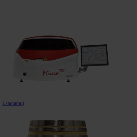
100% sigurna kupnja
Dostava u cijeloj Hrvatskoj
Laboratorij