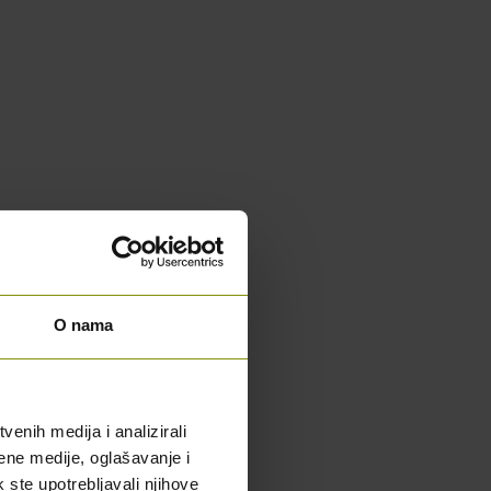
O nama
enih medija i analizirali
ene medije, oglašavanje i
k ste upotrebljavali njihove