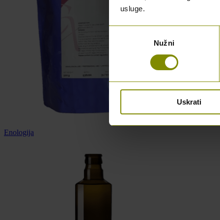
usluge.
Odabir
Nužni
pristanka
Uskrati
Enologija