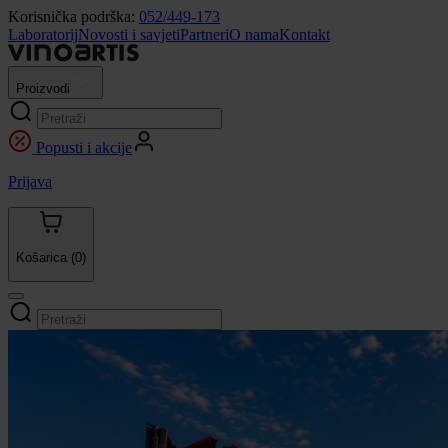
Korisnička podrška:
052/449-173
Laboratorij
Novosti i savjeti
Partneri
O nama
Kontakt
Proizvodi
Popusti i akcije
Prijava
Košarica
(0)