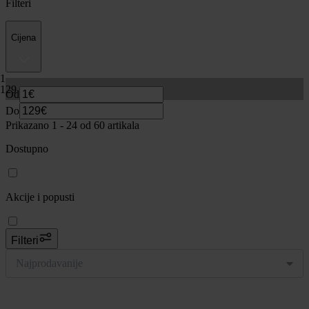
Filteri
Cijena
1
129
Od
Do
Prikazano 1 -
24
od 60 artikala
Dostupno
Akcije i popusti
Filteri
Najprodavanije