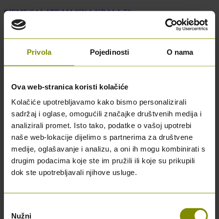
SJEME SALATE MAJSKA KRALJ. 50g
112
Dostupno
Privola
Pojedinosti
O nama
2,60 €
Najniža cijena u zadnjih 30 dana: 2,60 €
Ova web-stranica koristi kolačiće
Kolačiće upotrebljavamo kako bismo personalizirali
sadržaj i oglase, omogućili značajke društvenih medija i
analizirali promet. Isto tako, podatke o vašoj upotrebi
Dodaj
naše web-lokacije dijelimo s partnerima za društvene
medije, oglašavanje i analizu, a oni ih mogu kombinirati s
drugim podacima koje ste im pružili ili koje su prikupili
dok ste upotrebljavali njihove usluge.
Odabir
Nužni
pristanka