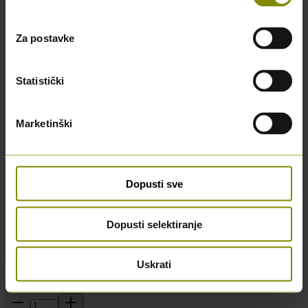
Za postavke
Statistički
Marketinški
Sjeme
SJEME SALATE LJUB.LEDEN 50g
Dopusti sve
1303
Dopusti selektiranje
Dostupno
2,50 €
Uskrati
Najniža cijena u zadnjih 30 dana: 2,50 €