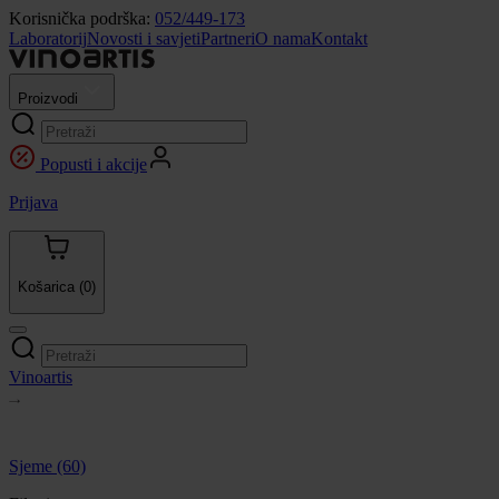
Korisnička podrška:
052/449-173
Laboratorij
Novosti i savjeti
Partneri
O nama
Kontakt
Proizvodi
Popusti i akcije
Prijava
Košarica
(0)
Vinoartis
Sjeme
(60)