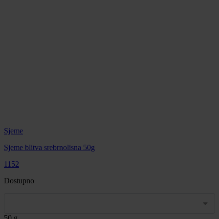
Sjeme
Sjeme blitva srebrnolisna 50g
1152
Dostupno
50 g