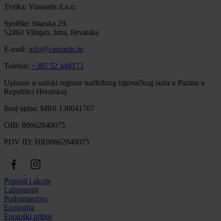
Tvrtka: Vinoartis d.o.o.
Sjedište: Istarska 29,
52463 Višnjan, Istra, Hrvatska
E-mail:
info@vinoartis.hr
Telefon:
+385 52 449173
Upisano u sudski registar nadležnog trgovačkog suda u Pazinu u
Republici Hrvatskoj
Broj upisa: MBS 130041767
OIB: 80662840075
PDV ID: HR80662840075
Popusti i akcije
Laboratorij
Podrumarstvo
Enologija
Enološki pribor