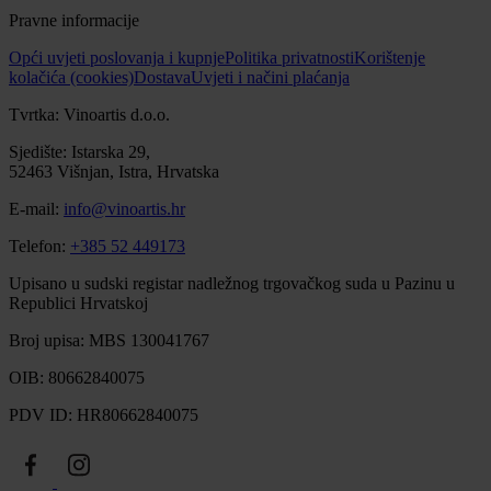
Pravne informacije
Opći uvjeti poslovanja i kupnje
Politika privatnosti
Korištenje
kolačića (cookies)
Dostava
Uvjeti i načini plaćanja
Tvrtka: Vinoartis d.o.o.
Sjedište: Istarska 29,
52463 Višnjan, Istra, Hrvatska
E-mail:
info@vinoartis.hr
Telefon:
+385 52 449173
Upisano u sudski registar nadležnog trgovačkog suda u Pazinu u
Republici Hrvatskoj
Broj upisa: MBS 130041767
OIB: 80662840075
PDV ID: HR80662840075