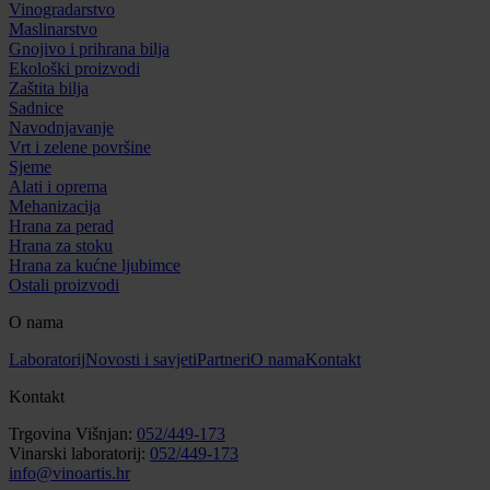
Vinogradarstvo
Maslinarstvo
Gnojivo i prihrana bilja
Ekološki proizvodi
Zaštita bilja
Sadnice
Navodnjavanje
Vrt i zelene površine
Sjeme
Alati i oprema
Mehanizacija
Hrana za perad
Hrana za stoku
Hrana za kućne ljubimce
Ostali proizvodi
O nama
Laboratorij
Novosti i savjeti
Partneri
O nama
Kontakt
Kontakt
Trgovina Višnjan:
052/449-173
Vinarski laboratorij:
052/449-173
info@vinoartis.hr