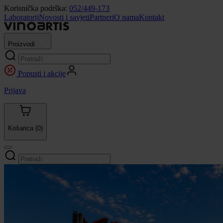
Korisnička podrška:
052/449-173
Laboratorij
Novosti i savjeti
Partneri
O nama
Kontakt
Proizvodi
Popusti i akcije
Prijava
Košarica
(0)