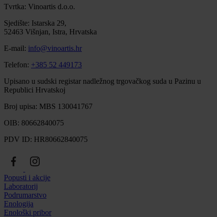
Tvrtka: Vinoartis d.o.o.
Sjedište: Istarska 29,
52463 Višnjan, Istra, Hrvatska
E-mail:
info@vinoartis.hr
Telefon:
+385 52 449173
Upisano u sudski registar nadležnog trgovačkog suda u Pazinu u
Republici Hrvatskoj
Broj upisa: MBS 130041767
OIB: 80662840075
PDV ID: HR80662840075
Popusti i akcije
Laboratorij
Podrumarstvo
Enologija
Enološki pribor