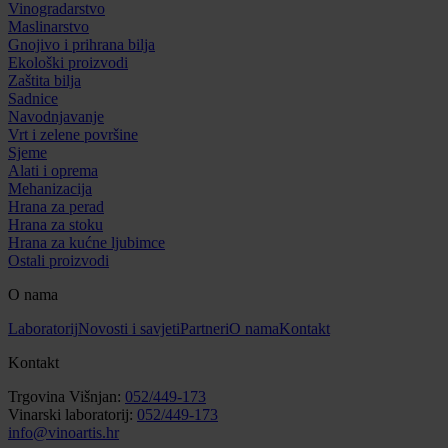
Vinogradarstvo
Maslinarstvo
Gnojivo i prihrana bilja
Ekološki proizvodi
Zaštita bilja
Sadnice
Navodnjavanje
Vrt i zelene površine
Sjeme
Alati i oprema
Mehanizacija
Hrana za perad
Hrana za stoku
Hrana za kućne ljubimce
Ostali proizvodi
O nama
Laboratorij
Novosti i savjeti
Partneri
O nama
Kontakt
Kontakt
Trgovina Višnjan:
052/449-173
Vinarski laboratorij:
052/449-173
info@vinoartis.hr