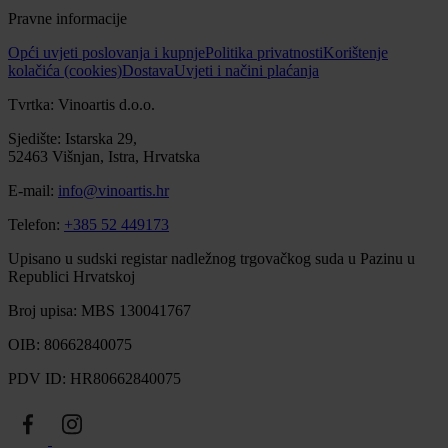
Pravne informacije
Opći uvjeti poslovanja i kupnje
Politika privatnosti
Korištenje
kolačića (cookies)
Dostava
Uvjeti i načini plaćanja
Tvrtka: Vinoartis d.o.o.
Sjedište: Istarska 29,
52463 Višnjan, Istra, Hrvatska
E-mail:
info@vinoartis.hr
Telefon:
+385 52 449173
Upisano u sudski registar nadležnog trgovačkog suda u Pazinu u
Republici Hrvatskoj
Broj upisa: MBS 130041767
OIB: 80662840075
PDV ID: HR80662840075