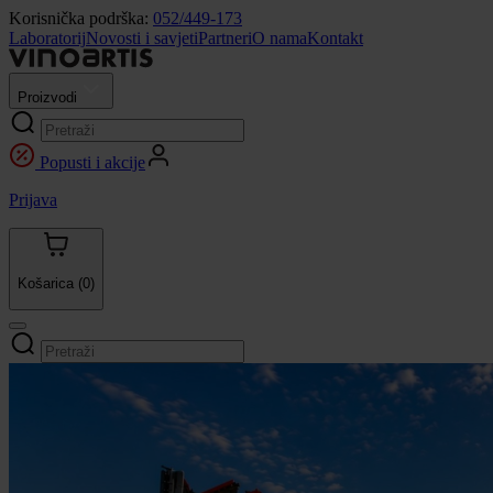
Korisnička podrška:
052/449-173
Laboratorij
Novosti i savjeti
Partneri
O nama
Kontakt
Proizvodi
Popusti i akcije
Prijava
Košarica
(0)