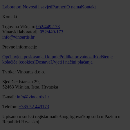
Laboratorij
Novosti i savjeti
Partneri
O nama
Kontakt
Kontakt
Trgovina Višnjan:
052/449-173
Vinarski laboratorij:
052/449-173
info@vinoartis.hr
Pravne informacije
Opći uvjeti poslovanja i kupnje
Politika privatnosti
Korištenje
kolačića (cookies)
Dostava
Uvjeti i načini plaćanja
Tvrtka: Vinoartis d.o.o.
Sjedište: Istarska 29,
52463 Višnjan, Istra, Hrvatska
E-mail:
info@vinoartis.hr
Telefon:
+385 52 449173
Upisano u sudski registar nadležnog trgovačkog suda u Pazinu u
Republici Hrvatskoj