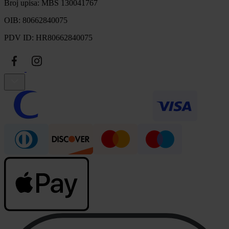
Broj upisa: MBS 130041767
OIB: 80662840075
PDV ID: HR80662840075