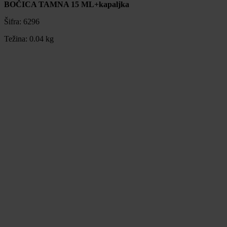
BOČICA TAMNA 15 ML+kapaljka
Šifra:
6296
Težina:
0.04 kg
BOČICA TAMNA 15 ML+kapaljka
Šifra:
6296
Težina:
0.04 kg
0,35 €