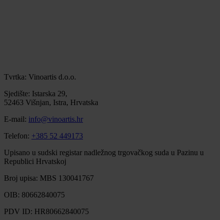
Tvrtka: Vinoartis d.o.o.
Sjedište: Istarska 29,
52463 Višnjan, Istra, Hrvatska
E-mail:
info@vinoartis.hr
Telefon:
+385 52 449173
Upisano u sudski registar nadležnog trgovačkog suda u Pazinu u
Republici Hrvatskoj
Broj upisa: MBS 130041767
OIB: 80662840075
PDV ID: HR80662840075