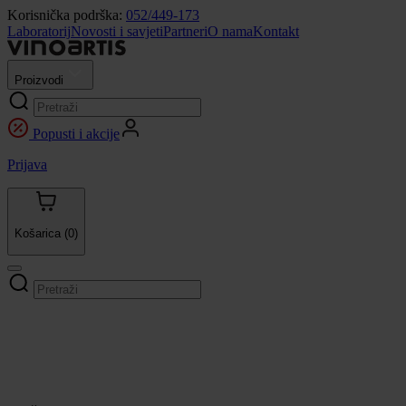
Korisnička podrška:
052/449-173
Laboratorij
Novosti i savjeti
Partneri
O nama
Kontakt
Proizvodi
Popusti i akcije
Prijava
Košarica
(0)