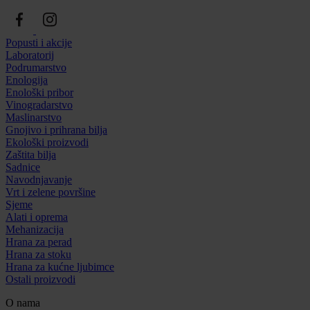
Popusti i akcije
Laboratorij
Podrumarstvo
Enologija
Enološki pribor
Vinogradarstvo
Maslinarstvo
Gnojivo i prihrana bilja
Ekološki proizvodi
Zaštita bilja
Sadnice
Navodnjavanje
Vrt i zelene površine
Sjeme
Alati i oprema
Mehanizacija
Hrana za perad
Hrana za stoku
Hrana za kućne ljubimce
Ostali proizvodi
O nama