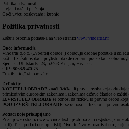
Politika privatnosti
Uvjeti i načini plaćanja
Opći uvjeti poslovanja i kupnje
Politika privatnosti
Zaštita osobnih podataka na web stranici
www.vinoartis.hr
.
Opće informacije
Vinoartis d.o.o. („Voditelj obrade“) obrađuje osobne podatke u skl
zaštiti fizičkih osoba u pogledu obrade osobnih podataka i slobodnog 
Sjedište: Ul. Istarska 29, 52463 Višnjan, Hrvatska
OIB: 80662840075
Email: info@vinoartis.hr
Definicije
VODITELJ OBRADE
znači fizička ili pravna osoba koja određuj
primjenjivim europskim zakonima i zakonima država članica o zaštiti
IZVRŠITELJ OBRADE
se odnosi na fizičku ili pravnu osobu koj
POD-IZVRŠITELJ OBRADE
se odnosi na fizičku ili pravnu os
Podaci koje prikupljamo
Pristup web stranici www.vinoartis.hr je slobodan i registracija nije 
mail). Ti su podaci dostupni isključivo društvu Vinoartis d.o.o., koj