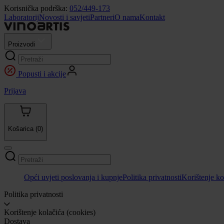
Korisnička podrška:
052/449-173
Laboratorij
Novosti i savjeti
Partneri
O nama
Kontakt
Proizvodi
Popusti i akcije
Prijava
Košarica
(0)
Opći uvjeti poslovanja i kupnje
Politika privatnosti
Korištenje ko
Politika privatnosti
Korištenje kolačića (cookies)
Dostava