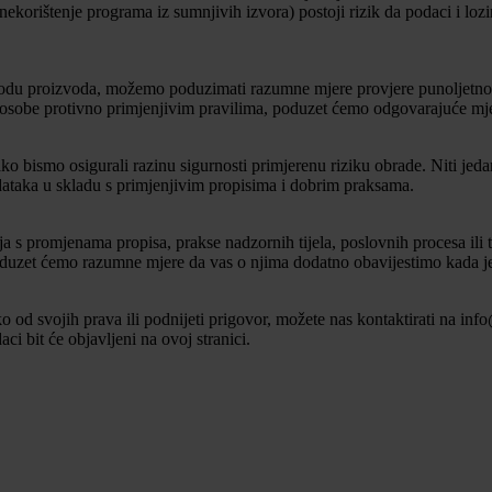
 nekorištenje programa iz sumnjivih izvora) postoji rizik da podaci i l
du proizvoda, možemo poduzimati razumne mjere provjere punoljetnosti
sobe protivno primjenjivim pravilima, poduzet ćemo odgovarajuće mjere
o bismo osigurali razinu sigurnosti primjerenu riziku obrade. Niti jeda
dataka u skladu s primjenjivim propisima i dobrim praksama.
s promjenama propisa, prakse nadzornih tijela, poslovnih procesa ili teh
oduzet ćemo razumne mjere da vas o njima dodatno obavijestimo kada je
o od svojih prava ili podnijeti prigovor, možete nas kontaktirati na info
i bit će objavljeni na ovoj stranici.