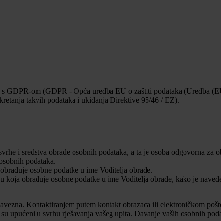
adu s GDPR-om (GDPR - Opća uredba EU o zaštiti podataka (Uredba (EU
kretanja takvih podataka i ukidanja Direktive 95/46 / EZ).
e svrhe i sredstva obrade osobnih podataka, a ta je osoba odgovorna za
 osobnih podataka.
a obrađuje osobne podatke u ime Voditelja obrade.
obu koja obrađuje osobne podatke u ime Voditelja obrade, kako je nave
obavezna. Kontaktiranjem putem kontakt obrazaca ili elektroničkom pošto
em su upućeni u svrhu rješavanja vašeg upita. Davanje vaših osobnih po