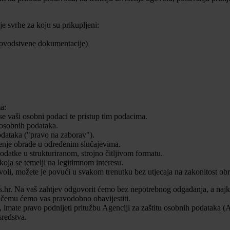
 svrhe za koju su prikupljeni:
ovodstvene dokumentacije)
a:
 se vaši osobni podaci te pristup tim podacima.
 osobnih podataka.
podataka ("pravo na zaborav").
čenje obrade u određenim slučajevima.
odatke u strukturiranom, strojno čitljivom formatu.
koja se temelji na legitimnom interesu.
voli, možete je povući u svakom trenutku bez utjecaja na zakonitost obr
is.hr. Na vaš zahtjev odgovorit ćemo bez nepotrebnog odgađanja, a najk
 čemu ćemo vas pravodobno obavijestiti.
, imate pravo podnijeti pritužbu Agenciji za zaštitu osobnih podatak
sredstva.