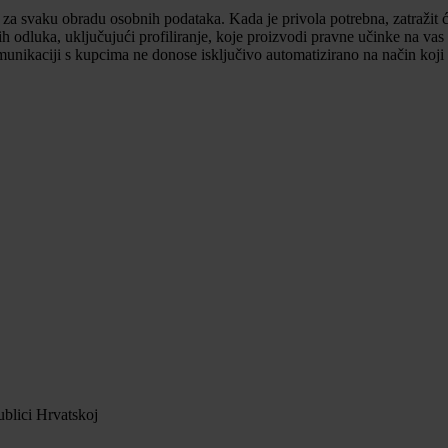
 za svaku obradu osobnih podataka. Kada je privola potrebna, zatražit će
odluka, uključujući profiliranje, koje proizvodi pravne učinke na vas 
munikaciji s kupcima ne donose isključivo automatizirano na način koji
blici Hrvatskoj