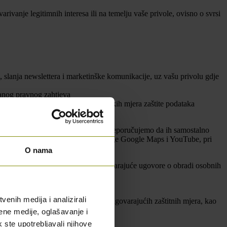
ivanje legitimnih interesa ili na temelju vaše privole, ovisno o svrsi
, slanja newslettera i marketinške komunikacije, uz vašu privolu gdje
janog pravnog zahtjeva
varajućih tehničkih i organizacijskih mjera zaštite podataka
 svrhe za koje su im dostavljeni.
ovati od ovih Pravila privatnosti te preporučujemo da ih samostalno
ebook, Instagram, LinkedIn, kao i usluge Google Maps i YouTube, pri
O nama
ao izvršitelji obrade sklapamo odgovarajuće ugovore o obradi osobnih
pisima.
enih medija i analizirali
o primjerenosti ili uz primjenu odgovarajućih zaštitnih mjera, kao
ene medije, oglašavanje i
k ste upotrebljavali njihove