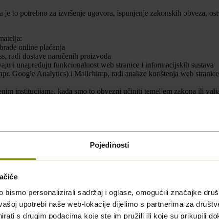
je to potrebno za izvršenje ugovora, ispunjenje zakonskih obveza, ostvar
atelja:
brade online plaćanja
s, radi dostave naručenih proizvoda
aju i unapređuju funkcionalnost web stranice i informacijskih sustava
pr. Google Analytics) i Mailchimp, radi analize korištenja web stranice
enim institucijama, kada smo to obvezni učiniti temeljem zakona ili val
đuju osobne podatke isključivo prema našim uputama i uz primjenu odgo
 odgovarajuću razinu zaštite osobnih podataka i koristiti ih isključivo u
i servise trećih strana. Pravila privatnosti tih stranica mogu se razlik
ge i sadržaji trećih strana, uključujući društvene mreže kao što su Fac
užatelja usluga u skladu s njihovim pravilima privatnosti.
Pojedinosti
n za ostvarenje pojedine svrhe obrade. S primateljima koji nastupaju k
a se provodi u skladu s njegovim vlastitim pravilima i primjenjivim pro
ačiće
bismo personalizirali sadržaj i oglase, omogućili značajke društv
 takav prijenos provodimo samo kada postoji odluka Europske komisije 
jske mjere te druga jamstva dopuštena GDPR-om.
vašoj upotrebi naše web-lokacije dijelimo s partnerima za društv
rati s drugim podacima koje ste im pružili ili koje su prikupili do