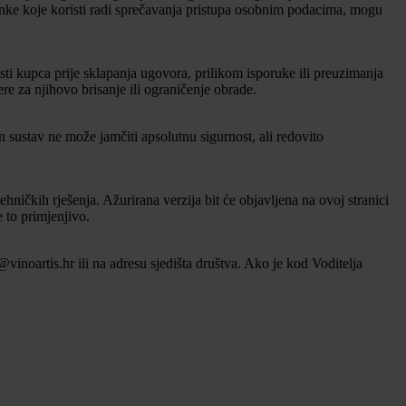
ozinke koje koristi radi sprečavanja pristupa osobnim podacima, mogu
 kupca prije sklapanja ugovora, prilikom isporuke ili preuzimanja
 za njihovo brisanje ili ograničenje obrade.
n sustav ne može jamčiti apsolutnu sigurnost, ali redovito
ničkih rješenja. Ažurirana verzija bit će objavljena na ovoj stranici
 to primjenjivo.
@vinoartis.hr ili na adresu sjedišta društva. Ako je kod Voditelja