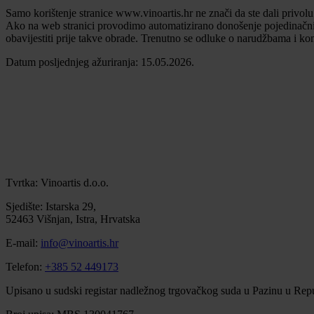
Samo korištenje stranice www.vinoartis.hr ne znači da ste dali privolu
Ako na web stranici provodimo automatizirano donošenje pojedinačnih 
obavijestiti prije takve obrade. Trenutno se odluke o narudžbama i ko
Datum posljednjeg ažuriranja: 15.05.2026.
Tvrtka: Vinoartis d.o.o.
Sjedište: Istarska 29,
52463 Višnjan, Istra, Hrvatska
E-mail:
info@vinoartis.hr
Telefon:
+385 52 449173
Upisano u sudski registar nadležnog trgovačkog suda u Pazinu u Repu