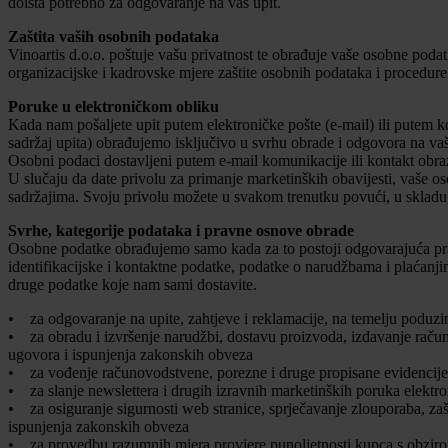
doista potrebno za odgovaranje na vaš upit.
Zaštita vaših osobnih podataka
Vinoartis d.o.o. poštuje vašu privatnost te obrađuje vaše osobne pod
organizacijske i kadrovske mjere zaštite osobnih podataka i procedur
Poruke u elektroničkom obliku
Kada nam pošaljete upit putem elektroničke pošte (e-mail) ili putem k
sadržaj upita) obrađujemo isključivo u svrhu obrade i odgovora na vaš
Osobni podaci dostavljeni putem e-mail komunikacije ili kontakt obrazac
U slučaju da date privolu za primanje marketinških obavijesti, vaše
sadržajima. Svoju privolu možete u svakom trenutku povući, u skla
Svrhe, kategorije podataka i pravne osnove obrade
Osobne podatke obrađujemo samo kada za to postoji odgovarajuća pra
identifikacijske i kontaktne podatke, podatke o narudžbama i plaćanji
druge podatke koje nam sami dostavite.
• za odgovaranje na upite, zahtjeve i reklamacije, na temelju poduzim
• za obradu i izvršenje narudžbi, dostavu proizvoda, izdavanje računa
ugovora i ispunjenja zakonskih obveza
• za vođenje računovodstvene, porezne i druge propisane evidencije,
• za slanje newslettera i drugih izravnih marketinških poruka elektr
• za osiguranje sigurnosti web stranice, sprječavanje zlouporaba, zašt
ispunjenja zakonskih obveza
• za provedbu razumnih mjera provjere punoljetnosti kupca s obzirom 