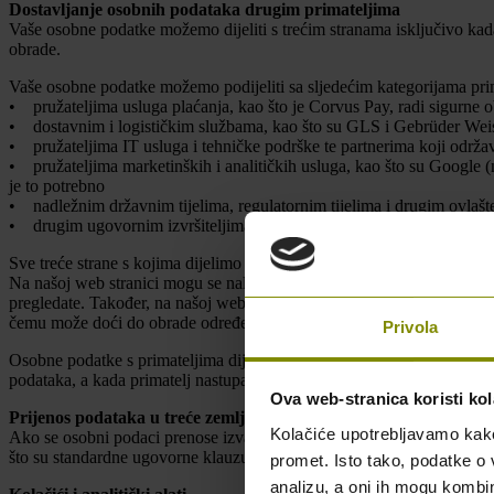
Dostavljanje osobnih podataka drugim primateljima
Vaše osobne podatke možemo dijeliti s trećim stranama isključivo kada 
obrade.
Vaše osobne podatke možemo podijeliti sa sljedećim kategorijama prim
• pružateljima usluga plaćanja, kao što je Corvus Pay, radi sigurne o
• dostavnim i logističkim službama, kao što su GLS i Gebrüder Weis
• pružateljima IT usluga i tehničke podrške te partnerima koji održav
• pružateljima marketinških i analitičkih usluga, kao što su Google (n
je to potrebno
• nadležnim državnim tijelima, regulatornim tijelima i drugim ovlašt
• drugim ugovornim izvršiteljima obrade (podizvršiteljima) koji obra
Sve treće strane s kojima dijelimo osobne podatke obvezne su osigurati
Na našoj web stranici mogu se nalaziti poveznice na druge web stranice 
pregledate. Također, na našoj web stranici mogu biti integrirane uslu
čemu može doći do obrade određenih osobnih podataka od strane tih pr
Privola
Osobne podatke s primateljima dijelimo samo u opsegu koji je potreba
podataka, a kada primatelj nastupa kao zaseban voditelj obrade, obrad
Ova web-stranica koristi kol
Prijenos podataka u treće zemlje
Kolačiće upotrebljavamo kako 
Ako se osobni podaci prenose izvan Europskog gospodarskog prostora,
što su standardne ugovorne klauzule, dodatne tehničke i organizaci
promet. Isto tako, podatke o 
analizu, a oni ih mogu kombini