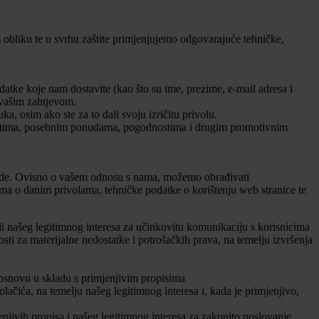
 obliku te u svrhu zaštite primjenjujemo odgovarajuće tehničke,
atke koje nam dostavite (kao što su ime, prezime, e-mail adresa i
 vašim zahtjevom.
a, osim ako ste za to dali svoju izričitu privolu.
novostima, posebnim ponudama, pogodnostima i drugim promotivnim
rade. Ovisno o vašem odnosu s nama, možemo obrađivati
ima o danim privolama, tehničke podatke o korištenju web stranice te
li našeg legitimnog interesa za učinkovitu komunikaciju s korisnicima
ti za materijalne nedostatke i potrošačkih prava, na temelju izvršenja
 osnovu u skladu s primjenjivim propisima
lačića, na temelju našeg legitimnog interesa i, kada je primjenjivo,
jivih propisa i našeg legitimnog interesa za zakonito poslovanje