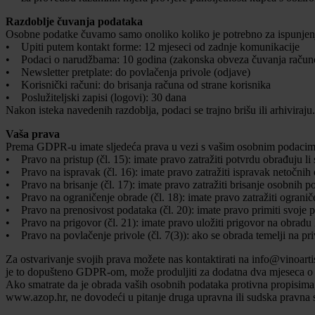
Razdoblje čuvanja podataka
Osobne podatke čuvamo samo onoliko koliko je potrebno za ispunjenje
• Upiti putem kontakt forme: 12 mjeseci od zadnje komunikacije
• Podaci o narudžbama: 10 godina (zakonska obveza čuvanja račun
• Newsletter pretplate: do povlačenja privole (odjave)
• Korisnički računi: do brisanja računa od strane korisnika
• Poslužiteljski zapisi (logovi): 30 dana
Nakon isteka navedenih razdoblja, podaci se trajno brišu ili arhiviraju.
Vaša prava
Prema GDPR-u imate sljedeća prava u vezi s vašim osobnim podacim
• Pravo na pristup (čl. 15): imate pravo zatražiti potvrdu obrađuju li
• Pravo na ispravak (čl. 16): imate pravo zatražiti ispravak netočnih
• Pravo na brisanje (čl. 17): imate pravo zatražiti brisanje osobnih 
• Pravo na ograničenje obrade (čl. 18): imate pravo zatražiti ograni
• Pravo na prenosivost podataka (čl. 20): imate pravo primiti svoje p
• Pravo na prigovor (čl. 21): imate pravo uložiti prigovor na obradu 
• Pravo na povlačenje privole (čl. 7(3)): ako se obrada temelji na pri
Za ostvarivanje svojih prava možete nas kontaktirati na info@vinoart
je to dopušteno GDPR-om, može produljiti za dodatna dva mjeseca o
Ako smatrate da je obrada vaših osobnih podataka protivna propisima
www.azop.hr, ne dovodeći u pitanje druga upravna ili sudska pravna 