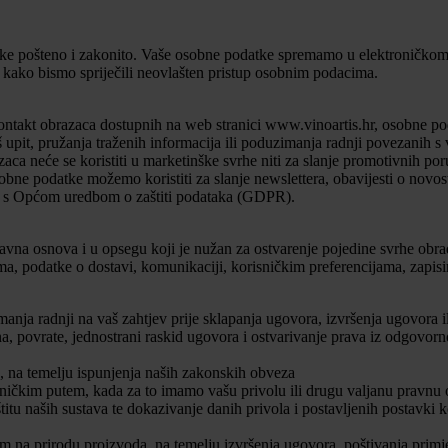
atke pošteno i zakonito. Vaše osobne podatke spremamo u elektroničkom
e kako bismo spriječili neovlašten pristup osobnim podacima.
ontakt obrazaca dostupnih na web stranici www.vinoartis.hr, osobne pod
 upit, pružanja traženih informacija ili poduzimanja radnji povezanih s
a neće se koristiti u marketinške svrhe niti za slanje promotivnih poruk
 osobne podatke možemo koristiti za slanje newslettera, obavijesti o 
du s Općom uredbom o zaštiti podataka (GDPR).
vna osnova i u opsegu koji je nužan za ostvarenje pojedine svrhe ob
ma, podatke o dostavi, komunikaciji, korisničkim preferencijama, zapis
anja radnji na vaš zahtjev prije sklapanja ugovora, izvršenja ugovora i
, povrate, jednostrani raskid ugovora i ostvarivanje prava iz odgovornos
 na temelju ispunjenja naših zakonskih obveza
oničkim putem, kada za to imamo vašu privolu ili drugu valjanu pravnu
itu naših sustava te dokazivanje danih privola i postavljenih postavki ko
na prirodu proizvoda, na temelju izvršenja ugovora, poštivanja primjen