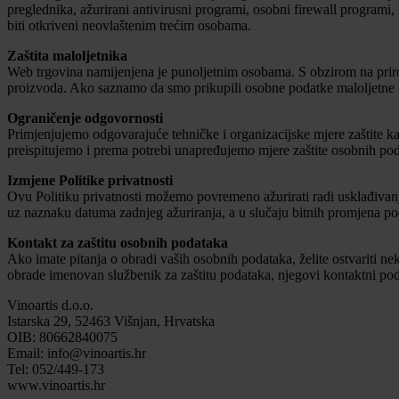
preglednika, ažurirani antivirusni programi, osobni firewall programi,
biti otkriveni neovlaštenim trećim osobama.
Zaštita maloljetnika
Web trgovina namijenjena je punoljetnim osobama. S obzirom na priro
proizvoda. Ako saznamo da smo prikupili osobne podatke maloljetne o
Ograničenje odgovornosti
Primjenjujemo odgovarajuće tehničke i organizacijske mjere zaštite kak
preispitujemo i prema potrebi unapređujemo mjere zaštite osobnih po
Izmjene Politike privatnosti
Ovu Politiku privatnosti možemo povremeno ažurirati radi usklađivanja 
uz naznaku datuma zadnjeg ažuriranja, a u slučaju bitnih promjena p
Kontakt za zaštitu osobnih podataka
Ako imate pitanja o obradi vaših osobnih podataka, želite ostvariti nek
obrade imenovan službenik za zaštitu podataka, njegovi kontaktni podac
Vinoartis d.o.o.
Istarska 29, 52463 Višnjan, Hrvatska
OIB: 80662840075
Email: info@vinoartis.hr
Tel: 052/449-173
www.vinoartis.hr