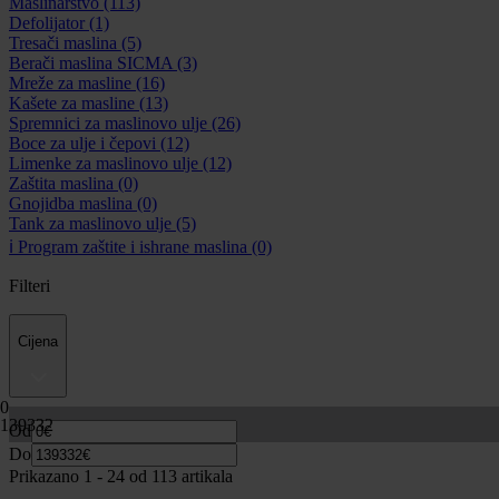
Maslinarstvo
(113)
Defolijator
(1)
Tresači maslina
(5)
Berači maslina SICMA
(3)
Mreže za masline
(16)
Kašete za masline
(13)
Spremnici za maslinovo ulje
(26)
Boce za ulje i čepovi
(12)
Limenke za maslinovo ulje
(12)
Zaštita maslina
(0)
Gnojidba maslina
(0)
Tank za maslinovo ulje
(5)
ℹ️ Program zaštite i ishrane maslina
(0)
Filteri
Cijena
0
139332
Od
Do
Prikazano 1 -
24
od 113 artikala