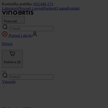
Korisnička podrška:
052/449-173
Laboratorij
Novosti i savjeti
Partneri
O nama
Kontakt
Proizvodi
Popusti i akcije
Prijava
Košarica
(0)
Vinoartis