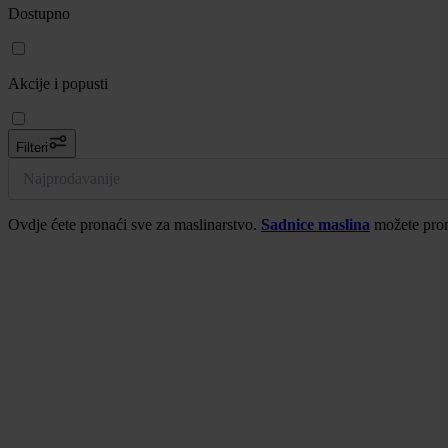
Dostupno
Akcije i popusti
Filteri
Najprodavanije
Ovdje ćete pronaći sve za maslinarstvo.
Sadnice maslina
možete prona