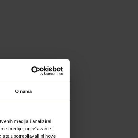
O nama
enih medija i analizirali
ene medije, oglašavanje i
k ste upotrebljavali njihove