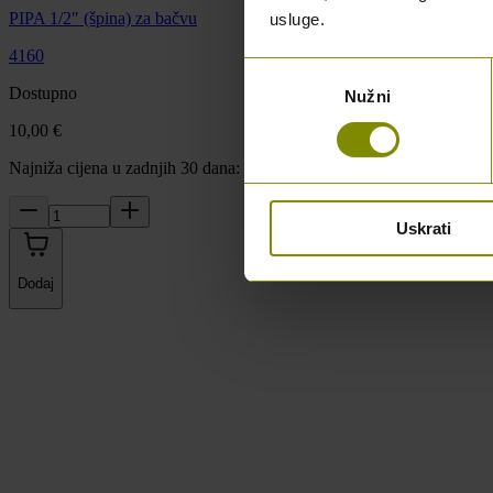
PIPA 1/2″ (špina) za bačvu
usluge.
4160
Odabir
Dostupno
Nužni
pristanka
10,00 €
Najniža cijena u zadnjih 30 dana: 10,00 €
Uskrati
Dodaj