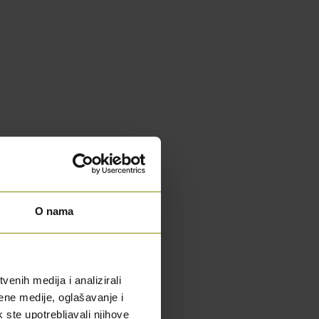
O nama
enih medija i analizirali
ene medije, oglašavanje i
k ste upotrebljavali njihove