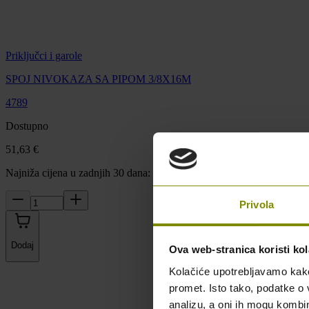
Priključci i garole
SPOJ NIVOKAZA SA PIPOM 3/8X16M
4789
Dostupno
51,63 €
Najniža cijena u zadnjih 30 dana: 51,63 €
Privola
Dodaj
Ova web-stranica koristi kol
Kolačiće upotrebljavamo kako 
promet. Isto tako, podatke o 
analizu, a oni ih mogu kombini