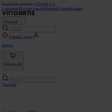
Korisnička podrška:
052/449-173
Laboratorij
Novosti i savjeti
Partneri
O nama
Kontakt
Proizvodi
Popusti i akcije
Prijava
Košarica
(0)
Vinoartis