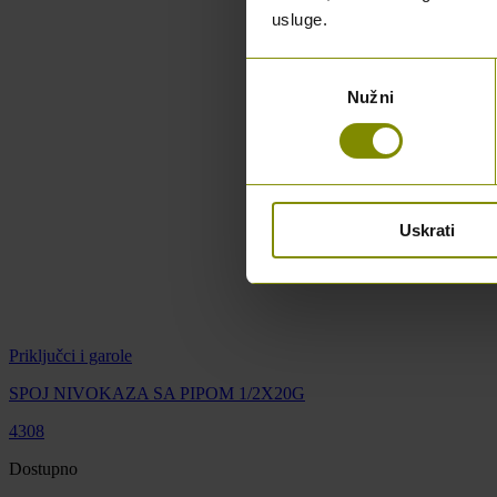
usluge.
Odabir
Nužni
pristanka
Uskrati
Priključci i garole
SPOJ NIVOKAZA SA PIPOM 1/2X20G
4308
Dostupno