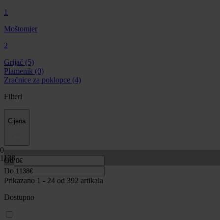
1
Moštomjer
2
Grijač
(5)
Plamenik
(0)
Zračnice za poklopce
(4)
Filteri
Cijena
0
1138
Od
Do
Prikazano 1 -
24
od 392 artikala
Dostupno