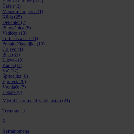
Enološki pribor
(392)
Čaše
(42)
Menzure i mjerice
(1)
Kibla
(25)
Dekanter
(2)
Pljuvačnica
(8)
Vadičep
(13)
Torbica za čaše
(1)
Pretakač/kapaljka
(10)
Crijevo
(1)
Pipa
(35)
Lijevak
(8)
Kanta
(11)
Vrč
(17)
Špricaljka
(0)
Epruveta
(0)
Vrenjače
(7)
Lopate
(6)
Mjerni instrumenti za vinarstvo
(21)
Termometar
6
Refraktometar