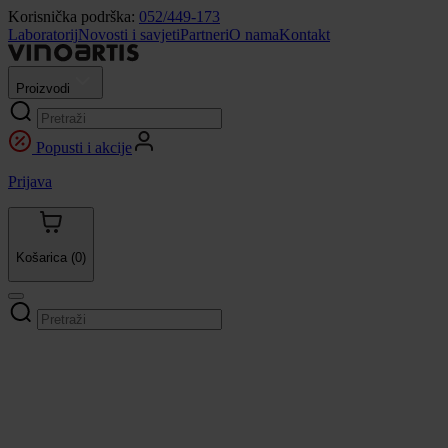
Korisnička podrška:
052/449-173
Laboratorij
Novosti i savjeti
Partneri
O nama
Kontakt
Proizvodi
Popusti i akcije
Prijava
Košarica
(0)