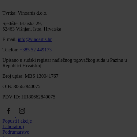
Tvrtka: Vinoartis d.o.o.
Sjedište: Istarska 29,
52463 Višnjan, Istra, Hrvatska
E-mail:
info@vinoartis.hr
Telefon:
+385 52 449173
Upisano u sudski registar nadležnog trgovačkog suda u Pazinu u
Republici Hrvatskoj
Broj upisa: MBS 130041767
OIB: 80662840075
PDV ID: HR80662840075
Popusti i akcije
Laboratorij
Podrumarstvo