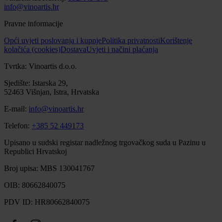
info@vinoartis.hr
Pravne informacije
Opći uvjeti poslovanja i kupnje
Politika privatnosti
Korištenje
kolačića (cookies)
Dostava
Uvjeti i načini plaćanja
Tvrtka: Vinoartis d.o.o.
Sjedište: Istarska 29,
52463 Višnjan, Istra, Hrvatska
E-mail:
info@vinoartis.hr
Telefon:
+385 52 449173
Upisano u sudski registar nadležnog trgovačkog suda u Pazinu u
Republici Hrvatskoj
Broj upisa: MBS 130041767
OIB: 80662840075
PDV ID: HR80662840075