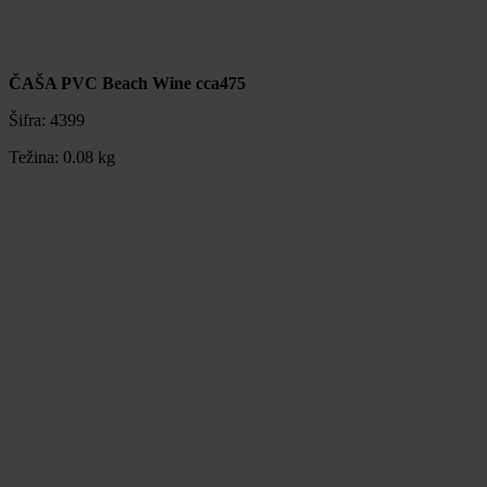
ČAŠA PVC Beach Wine cca475
Šifra:
4399
Težina:
0.08 kg
ČAŠA PVC Beach Wine cca475
Šifra:
4399
Težina:
0.08 kg