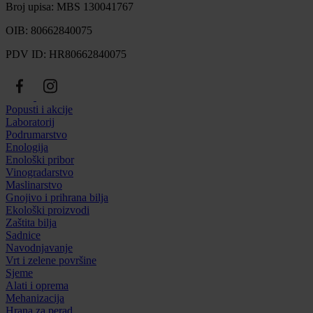
Broj upisa: MBS 130041767
OIB: 80662840075
PDV ID: HR80662840075
Popusti i akcije
Laboratorij
Podrumarstvo
Enologija
Enološki pribor
Vinogradarstvo
Maslinarstvo
Gnojivo i prihrana bilja
Ekološki proizvodi
Zaštita bilja
Sadnice
Navodnjavanje
Vrt i zelene površine
Sjeme
Alati i oprema
Mehanizacija
Hrana za perad