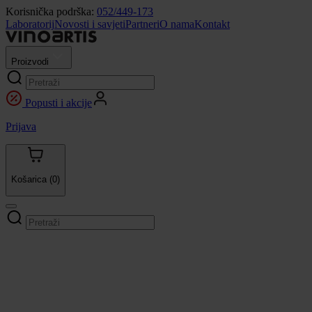
Korisnička podrška:
052/449-173
Laboratorij
Novosti i savjeti
Partneri
O nama
Kontakt
Proizvodi
Popusti i akcije
Prijava
Košarica
(0)