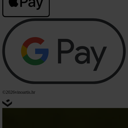
©2026
vinoartis.hr