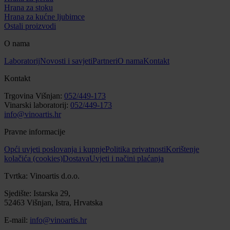
Hrana za stoku
Hrana za kućne ljubimce
Ostali proizvodi
O nama
Laboratorij
Novosti i savjeti
Partneri
O nama
Kontakt
Kontakt
Trgovina Višnjan:
052/449-173
Vinarski laboratorij:
052/449-173
info@vinoartis.hr
Pravne informacije
Opći uvjeti poslovanja i kupnje
Politika privatnosti
Korištenje
kolačića (cookies)
Dostava
Uvjeti i načini plaćanja
Tvrtka: Vinoartis d.o.o.
Sjedište: Istarska 29,
52463 Višnjan, Istra, Hrvatska
E-mail:
info@vinoartis.hr