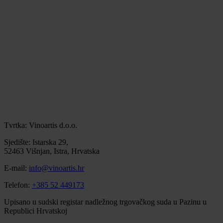
Tvrtka: Vinoartis d.o.o.
Sjedište: Istarska 29,
52463 Višnjan, Istra, Hrvatska
E-mail:
info@vinoartis.hr
Telefon:
+385 52 449173
Upisano u sudski registar nadležnog trgovačkog suda u Pazinu u
Republici Hrvatskoj