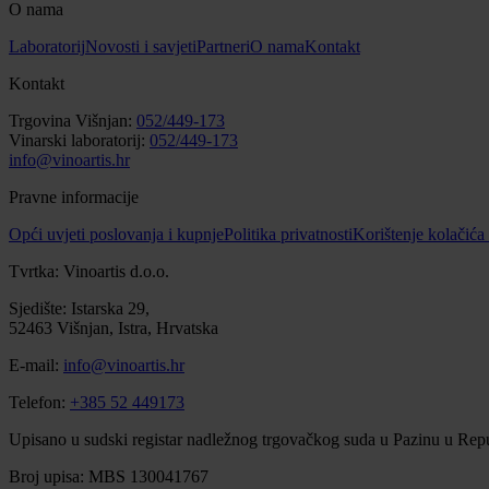
O nama
Laboratorij
Novosti i savjeti
Partneri
O nama
Kontakt
Kontakt
Trgovina Višnjan:
052/449-173
Vinarski laboratorij:
052/449-173
info@vinoartis.hr
Pravne informacije
Opći uvjeti poslovanja i kupnje
Politika privatnosti
Korištenje kolačića
Tvrtka: Vinoartis d.o.o.
Sjedište: Istarska 29,
52463 Višnjan, Istra, Hrvatska
E-mail:
info@vinoartis.hr
Telefon:
+385 52 449173
Upisano u sudski registar nadležnog trgovačkog suda u Pazinu u Repu
Broj upisa: MBS 130041767