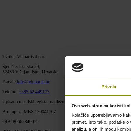
Tvrtka: Vinoartis d.o.o.
Sjedište: Istarska 29,
52463 Višnjan, Istra, Hrvatska
E-mail:
info@vinoartis.hr
Privola
Telefon:
+385 52 449173
Upisano u sudski registar nadležnog trgovačkog suda u Pazinu u Repu
Ova web-stranica koristi kol
Broj upisa: MBS 130041767
Kolačiće upotrebljavamo kako 
OIB: 80662840075
promet. Isto tako, podatke o 
analizu, a oni ih mogu kombini