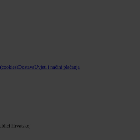
 (cookies)
Dostava
Uvjeti i načini plaćanja
blici Hrvatskoj