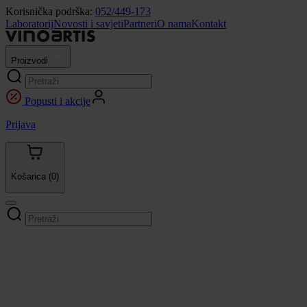
Korisnička podrška:
052/449-173
Laboratorij
Novosti i savjeti
Partneri
O nama
Kontakt
Proizvodi
Popusti i akcije
Prijava
Košarica
(0)