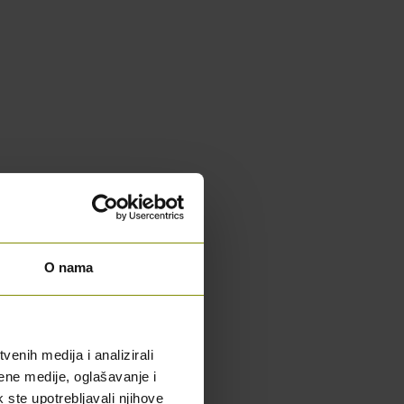
O nama
enih medija i analizirali
ene medije, oglašavanje i
k ste upotrebljavali njihove