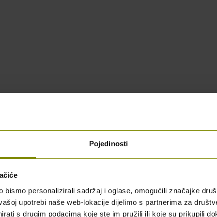
Pojedinosti
blici Hrvatskoj
ačiće
bismo personalizirali sadržaj i oglase, omogućili značajke društv
vašoj upotrebi naše web-lokacije dijelimo s partnerima za društv
rati s drugim podacima koje ste im pružili ili koje su prikupili do