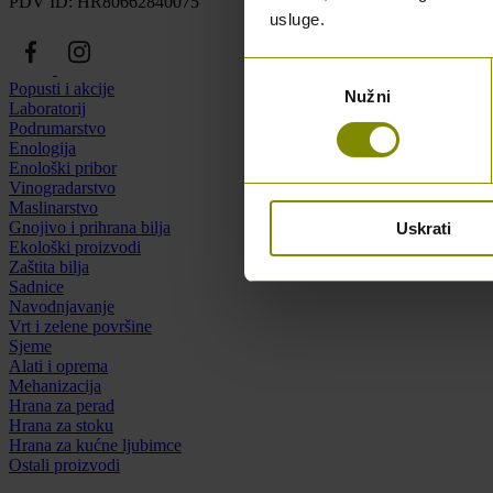
PDV ID: HR80662840075
usluge.
Odabir
Popusti i akcije
Nužni
pristanka
Laboratorij
Podrumarstvo
Enologija
Enološki pribor
Vinogradarstvo
Maslinarstvo
Gnojivo i prihrana bilja
Uskrati
Ekološki proizvodi
Zaštita bilja
Sadnice
Navodnjavanje
Vrt i zelene površine
Sjeme
Alati i oprema
Mehanizacija
Hrana za perad
Hrana za stoku
Hrana za kućne ljubimce
Ostali proizvodi