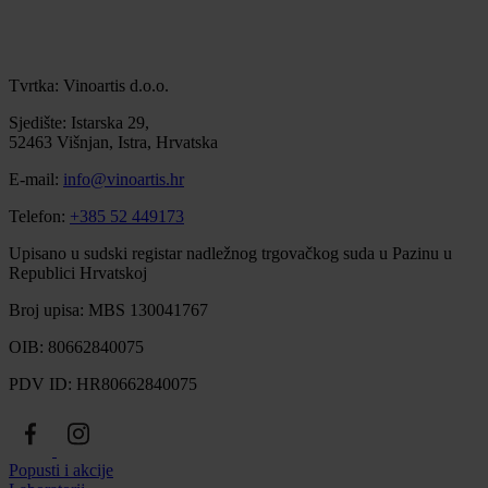
Tvrtka: Vinoartis d.o.o.
Sjedište: Istarska 29,
52463 Višnjan, Istra, Hrvatska
E-mail:
info@vinoartis.hr
Telefon:
+385 52 449173
Upisano u sudski registar nadležnog trgovačkog suda u Pazinu u
Republici Hrvatskoj
Broj upisa: MBS 130041767
OIB: 80662840075
PDV ID: HR80662840075
Popusti i akcije