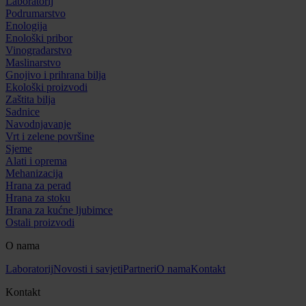
Laboratorij
Podrumarstvo
Enologija
Enološki pribor
Vinogradarstvo
Maslinarstvo
Gnojivo i prihrana bilja
Ekološki proizvodi
Zaštita bilja
Sadnice
Navodnjavanje
Vrt i zelene površine
Sjeme
Alati i oprema
Mehanizacija
Hrana za perad
Hrana za stoku
Hrana za kućne ljubimce
Ostali proizvodi
O nama
Laboratorij
Novosti i savjeti
Partneri
O nama
Kontakt
Kontakt