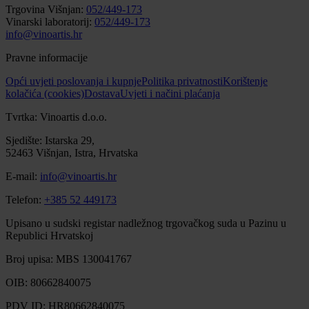
Trgovina Višnjan:
052/449-173
Vinarski laboratorij:
052/449-173
info@vinoartis.hr
Pravne informacije
Opći uvjeti poslovanja i kupnje
Politika privatnosti
Korištenje
kolačića (cookies)
Dostava
Uvjeti i načini plaćanja
Tvrtka: Vinoartis d.o.o.
Sjedište: Istarska 29,
52463 Višnjan, Istra, Hrvatska
E-mail:
info@vinoartis.hr
Telefon:
+385 52 449173
Upisano u sudski registar nadležnog trgovačkog suda u Pazinu u
Republici Hrvatskoj
Broj upisa: MBS 130041767
OIB: 80662840075
PDV ID: HR80662840075