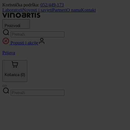
Korisnička podrška:
052/449-173
Laboratorij
Novosti i savjeti
Partneri
O nama
Kontakt
Proizvodi
Popusti i akcije
Prijava
Košarica
(0)