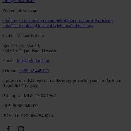
info@vinoartis.hr
Pravne informacije
Opći uvjeti poslovanja i kupnje
Politika privatnosti
Korištenje
kolačića (cookies)
Dostava
Uvjeti i načini plaćanja
Tvrtka: Vinoartis d.o.o.
Sjedište: Istarska 29,
52463 Višnjan, Istra, Hrvatska
E-mail:
info@vinoartis.hr
Telefon:
+385 52 449173
Upisano u sudski registar nadležnog trgovačkog suda u Pazinu u
Republici Hrvatskoj
Broj upisa: MBS 130041767
OIB: 80662840075
PDV ID: HR80662840075