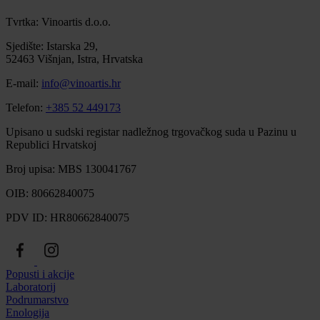
Tvrtka: Vinoartis d.o.o.
Sjedište: Istarska 29,
52463 Višnjan, Istra, Hrvatska
E-mail:
info@vinoartis.hr
Telefon:
+385 52 449173
Upisano u sudski registar nadležnog trgovačkog suda u Pazinu u
Republici Hrvatskoj
Broj upisa: MBS 130041767
OIB: 80662840075
PDV ID: HR80662840075
Popusti i akcije
Laboratorij
Podrumarstvo
Enologija