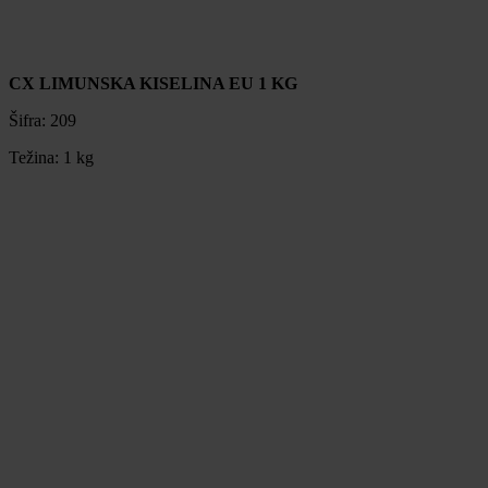
CX LIMUNSKA KISELINA EU 1 KG
Šifra:
209
Težina:
1 kg
CX LIMUNSKA KISELINA EU 1 KG
Šifra:
209
Težina:
1 kg