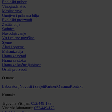
Enološki pribor
Vinogradarstvo
Maslinarstvo
Gnojivo i prihrana bilja
Ekološki proizvodi
Zaštita bilja
Sadnice
Navodnjavanje
Vrt i zelene površine
Sjeme
Alati i oprema
Mehanizacija
Hrana za perad
Hrana za stoku
Hrana za kućne ljubimce
Ostali proizvodi
O nama
Laboratorij
Novosti i savjeti
Partneri
O nama
Kontakt
Kontakt
Trgovina Višnjan:
052/449-173
Vinarski laboratorij:
052/449-173