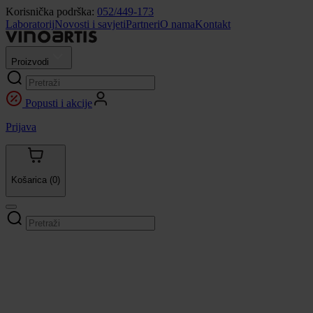
Korisnička podrška:
052/449-173
Laboratorij
Novosti i savjeti
Partneri
O nama
Kontakt
Proizvodi
Popusti i akcije
Prijava
Košarica
(0)