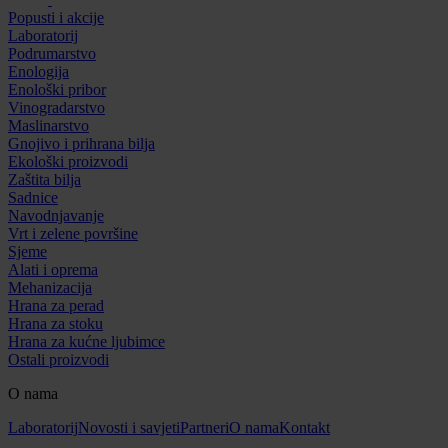
Popusti i akcije
Laboratorij
Podrumarstvo
Enologija
Enološki pribor
Vinogradarstvo
Maslinarstvo
Gnojivo i prihrana bilja
Ekološki proizvodi
Zaštita bilja
Sadnice
Navodnjavanje
Vrt i zelene površine
Sjeme
Alati i oprema
Mehanizacija
Hrana za perad
Hrana za stoku
Hrana za kućne ljubimce
Ostali proizvodi
O nama
Laboratorij
Novosti i savjeti
Partneri
O nama
Kontakt