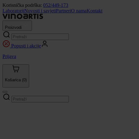
Korisnička podrška:
052/449-173
Laboratorij
Novosti i savjeti
Partneri
O nama
Kontakt
Proizvodi
Popusti i akcije
Prijava
Košarica
(0)