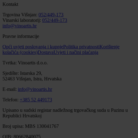
Kontakt
Trgovina Višnjan:
052/449-173
Vinarski laboratorij:
052/449-173
info@vinoartis.hr
Pravne informacije
Opći uvjeti poslovanja i kupnje
Politika privatnosti
Korištenje
kolačića (cookies)
Dostava
Uvjeti i načini plaćanja
Tvrtka: Vinoartis d.o.o.
Sjedište: Istarska 29,
52463 Višnjan, Istra, Hrvatska
E-mail:
info@vinoartis.hr
Telefon:
+385 52 449173
Upisano u sudski registar nadležnog trgovačkog suda u Pazinu u
Republici Hrvatskoj
Broj upisa: MBS 130041767
OIB: 80662840075