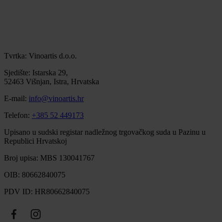
Tvrtka: Vinoartis d.o.o.
Sjedište: Istarska 29,
52463 Višnjan, Istra, Hrvatska
E-mail:
info@vinoartis.hr
Telefon:
+385 52 449173
Upisano u sudski registar nadležnog trgovačkog suda u Pazinu u
Republici Hrvatskoj
Broj upisa: MBS 130041767
OIB: 80662840075
PDV ID: HR80662840075