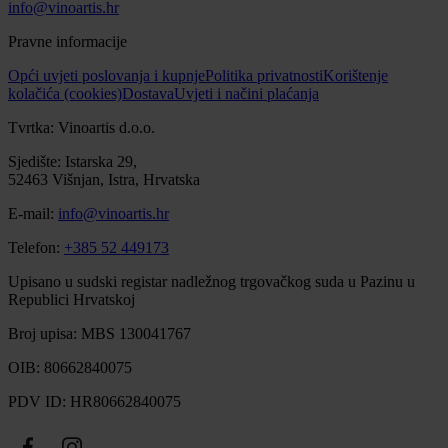
info@vinoartis.hr
Pravne informacije
Opći uvjeti poslovanja i kupnje
Politika privatnosti
Korištenje
kolačića (cookies)
Dostava
Uvjeti i načini plaćanja
Tvrtka: Vinoartis d.o.o.
Sjedište: Istarska 29,
52463 Višnjan, Istra, Hrvatska
E-mail:
info@vinoartis.hr
Telefon:
+385 52 449173
Upisano u sudski registar nadležnog trgovačkog suda u Pazinu u
Republici Hrvatskoj
Broj upisa: MBS 130041767
OIB: 80662840075
PDV ID: HR80662840075