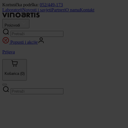
Korisnička podrška:
052/449-173
Laboratorij
Novosti i savjeti
Partneri
O nama
Kontakt
Proizvodi
Popusti i akcije
Prijava
Košarica
(0)