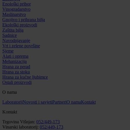
Enološki pribor
Vinogradarstvo
Maslinarstvo
Gnojivo i prihrana bilja
Ekološki proizvodi
Zaštita bilja
Sadnice
Navodnjavanje
Vrt i zelene površine
Sjeme
Alati i oprema
Mehanizacija
Hrana za perad
Hrana za stoku
Hrana za kućne ljubimce
Ostali proizvodi
O nama
Laboratorij
Novosti i savjeti
Partneri
O nama
Kontakt
Kontakt
Trgovina Višnjan:
052/449-173
Vinarski laboratorij:
052/449-173