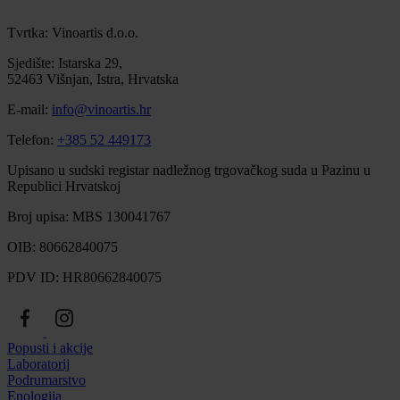
Tvrtka: Vinoartis d.o.o.
Sjedište: Istarska 29,
52463 Višnjan, Istra, Hrvatska
E-mail:
info@vinoartis.hr
Telefon:
+385 52 449173
Upisano u sudski registar nadležnog trgovačkog suda u Pazinu u
Republici Hrvatskoj
Broj upisa: MBS 130041767
OIB: 80662840075
PDV ID: HR80662840075
Popusti i akcije
Laboratorij
Podrumarstvo
Enologija