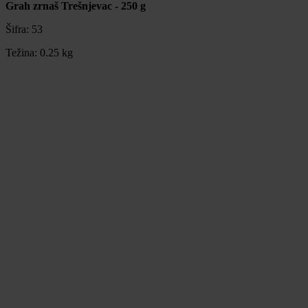
Grah zrnaš Trešnjevac - 250 g
Šifra:
53
Težina:
0.25 kg
Grah zrnaš Trešnjevac - 250 g
Šifra:
53
Težina:
0.25 kg
3,00 €