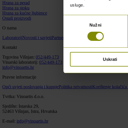
Hrana za perad
usluge.
Hrana za stoku
Hrana za kućne ljubimce
Ostali proizvodi
Odabir
Nužni
pristanka
O nama
Laboratorij
Novosti i savjeti
Partneri
O nama
Kontakt
Kontakt
Trgovina Višnjan:
052/449-173
Uskrati
Vinarski laboratorij:
052/449-173
info@vinoartis.hr
Pravne informacije
Opći uvjeti poslovanja i kupnje
Politika privatnosti
Korištenje kolačića
Tvrtka: Vinoartis d.o.o.
Sjedište: Istarska 29,
52463 Višnjan, Istra, Hrvatska
E-mail:
info@vinoartis.hr