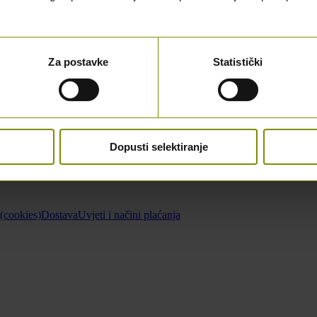
Za postavke
Statistički
Dopusti selektiranje
 (cookies)
Dostava
Uvjeti i načini plaćanja