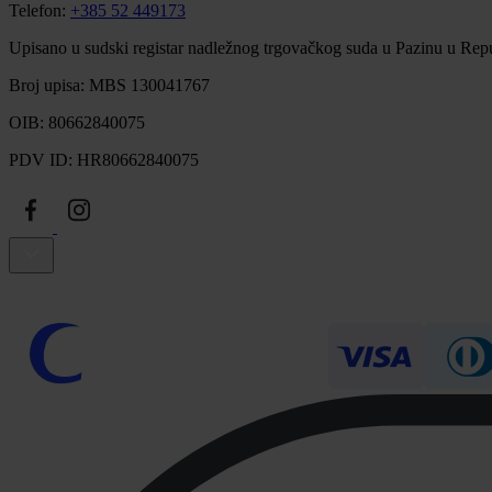
Telefon:
+385 52 449173
Upisano u sudski registar nadležnog trgovačkog suda u Pazinu u Repu
Broj upisa: MBS 130041767
OIB: 80662840075
PDV ID: HR80662840075