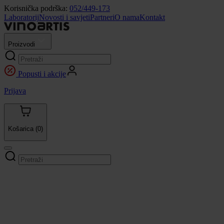
Korisnička podrška:
052/449-173
Laboratorij
Novosti i savjeti
Partneri
O nama
Kontakt
Proizvodi
Popusti i akcije
Prijava
Košarica
(0)