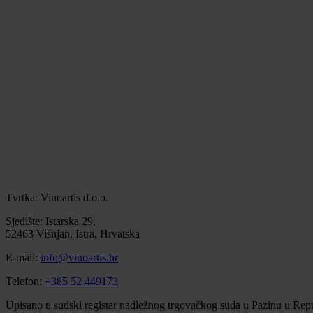
Tvrtka: Vinoartis d.o.o.
Sjedište: Istarska 29,
52463 Višnjan, Istra, Hrvatska
E-mail:
info@vinoartis.hr
Telefon:
+385 52 449173
Upisano u sudski registar nadležnog trgovačkog suda u Pazinu u Repu