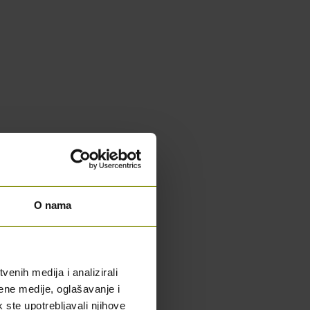
O nama
enih medija i analizirali
ene medije, oglašavanje i
k ste upotrebljavali njihove