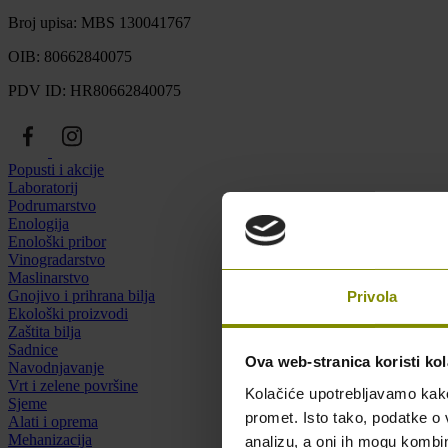
Broj upisa: MBS 130041767
OIB: 80662840075
PDV ID: HR80662840075
Popusti i akcije
Laboratorij
Podrumarstvo
Enologija
Enološki pribor
Vinogradarstvo
Maslinarstvo
Gnojivo i prihrana bilja
Privola
Ekološki proizvodi
Zaštita bilja
Sadnice
Ova web-stranica koristi kol
Navodnjavanje
Vrt i zelene površine
Kolačiće upotrebljavamo kako 
Sjeme
promet. Isto tako, podatke o 
Alati i oprema
Mehanizacija
analizu, a oni ih mogu kombini