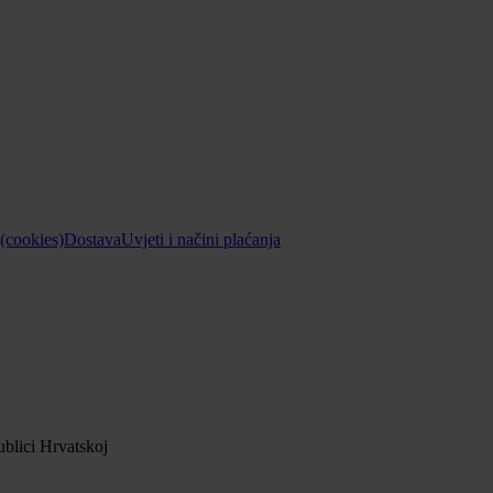
 (cookies)
Dostava
Uvjeti i načini plaćanja
blici Hrvatskoj