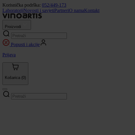
Korisnička podrška:
052/449-173
Laboratorij
Novosti i savjeti
Partneri
O nama
Kontakt
Proizvodi
Popusti i akcije
Prijava
Košarica
(0)