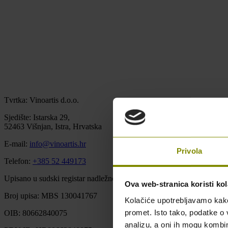
Tvrtka: Vinoartis d.o.o.
Sjedište: Istarska 29,
52463 Višnjan, Istra, Hrvatska
E-mail:
info@vinoartis.hr
Privola
Telefon:
+385 52 449173
Upisano u sudski registar nadležnog trgovačkog suda u Pazinu u Repu
Ova web-stranica koristi kol
Broj upisa: MBS 130041767
Kolačiće upotrebljavamo kako 
promet. Isto tako, podatke o 
OIB: 80662840075
analizu, a oni ih mogu kombini