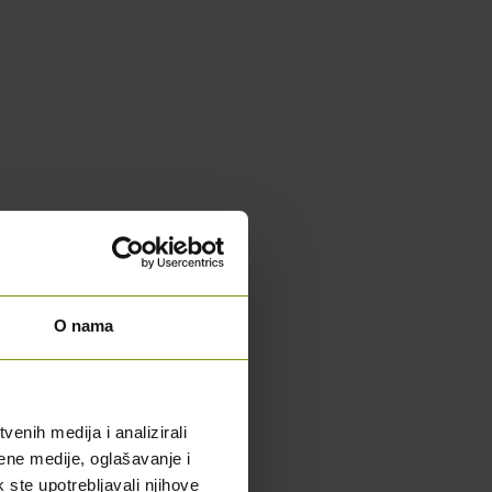
O nama
enih medija i analizirali
ene medije, oglašavanje i
k ste upotrebljavali njihove