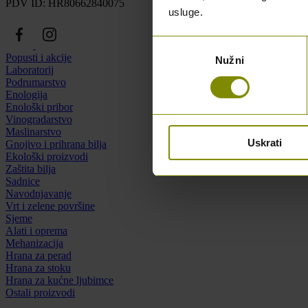
PDV ID: HR80662840075
usluge.
Odabir
Popusti i akcije
Nužni
pristanka
Laboratorij
Podrumarstvo
Enologija
Enološki pribor
Vinogradarstvo
Maslinarstvo
Uskrati
Gnojivo i prihrana bilja
Ekološki proizvodi
Zaštita bilja
Sadnice
Navodnjavanje
Vrt i zelene površine
Sjeme
Alati i oprema
Mehanizacija
Hrana za perad
Hrana za stoku
Hrana za kućne ljubimce
Ostali proizvodi