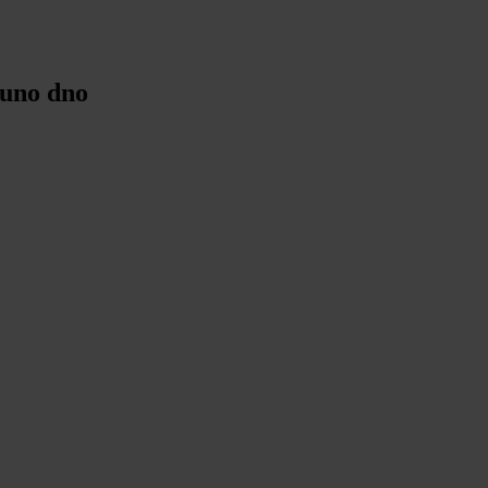
puno dno
puno dno