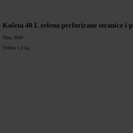
Kašeta 40 L zelena perforirane stranice i 
Šifra:
3949
Težina:
1.6 kg
Kašeta 40 L zelena perforirane stranice i 
Šifra:
3949