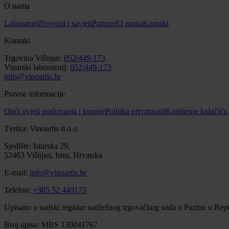
O nama
Laboratorij
Novosti i savjeti
Partneri
O nama
Kontakt
Kontakt
Trgovina Višnjan:
052/449-173
Vinarski laboratorij:
052/449-173
info@vinoartis.hr
Pravne informacije
Opći uvjeti poslovanja i kupnje
Politika privatnosti
Korištenje kolačića
Tvrtka: Vinoartis d.o.o.
Sjedište: Istarska 29,
52463 Višnjan, Istra, Hrvatska
E-mail:
info@vinoartis.hr
Telefon:
+385 52 449173
Upisano u sudski registar nadležnog trgovačkog suda u Pazinu u Repu
Broj upisa: MBS 130041767