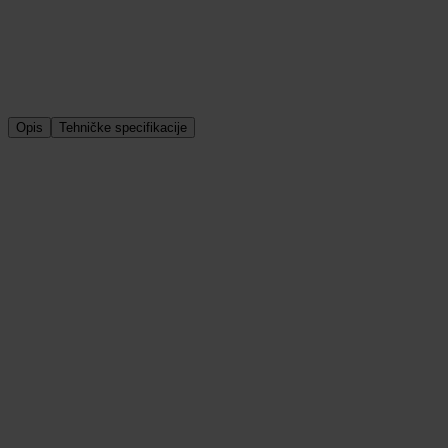
Dostava u cijeloj Hrvatskoj
100% sigurna kupnja
Opis
Tehničke specifikacije