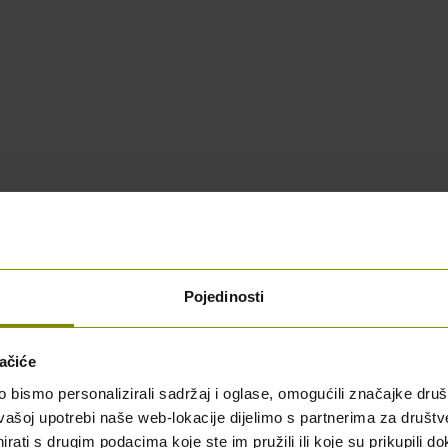
Pojedinosti
blici Hrvatskoj
ačiće
bismo personalizirali sadržaj i oglase, omogućili značajke društv
vašoj upotrebi naše web-lokacije dijelimo s partnerima za društv
rati s drugim podacima koje ste im pružili ili koje su prikupili do