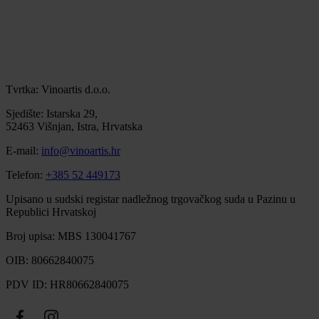
Tvrtka: Vinoartis d.o.o.
Sjedište: Istarska 29,
52463 Višnjan, Istra, Hrvatska
E-mail:
info@vinoartis.hr
Telefon:
+385 52 449173
Upisano u sudski registar nadležnog trgovačkog suda u Pazinu u
Republici Hrvatskoj
Broj upisa: MBS 130041767
OIB: 80662840075
PDV ID: HR80662840075