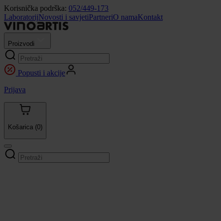
Korisnička podrška:
052/449-173
Laboratorij
Novosti i savjeti
Partneri
O nama
Kontakt
Proizvodi
Popusti i akcije
Prijava
Košarica
(0)