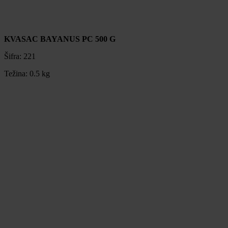
KVASAC BAYANUS PC 500 G
Šifra:
221
Težina:
0.5 kg
KVASAC BAYANUS PC 500 G
Šifra:
221
Težina:
0.5 kg