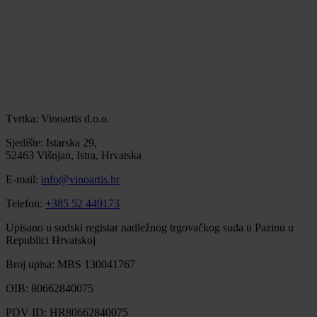
Tvrtka: Vinoartis d.o.o.
Sjedište: Istarska 29,
52463 Višnjan, Istra, Hrvatska
E-mail:
info@vinoartis.hr
Telefon:
+385 52 449173
Upisano u sudski registar nadležnog trgovačkog suda u Pazinu u
Republici Hrvatskoj
Broj upisa: MBS 130041767
OIB: 80662840075
PDV ID: HR80662840075