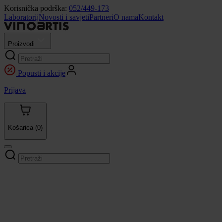
Korisnička podrška:
052/449-173
Laboratorij
Novosti i savjeti
Partneri
O nama
Kontakt
Proizvodi
Popusti i akcije
Prijava
Košarica
(0)