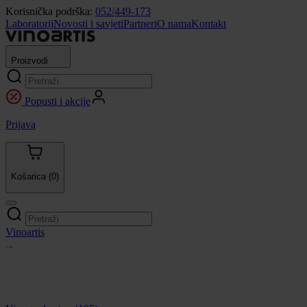
Korisnička podrška:
052/449-173
Laboratorij
Novosti i savjeti
Partneri
O nama
Kontakt
Proizvodi
Popusti i akcije
Prijava
Košarica
(0)
Vinoartis