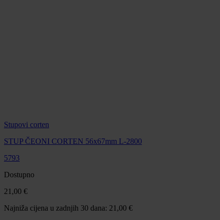
Stupovi corten
STUP ČEONI CORTEN 56x67mm L-2800
5793
Dostupno
21,00 €
Najniža cijena u zadnjih 30 dana: 21,00 €