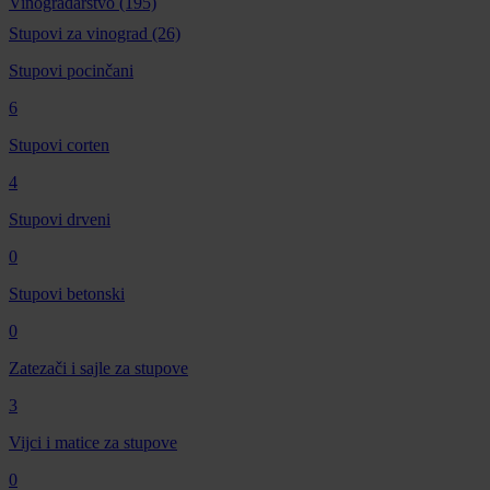
Vinogradarstvo
(195)
Stupovi za vinograd
(26)
Stupovi pocinčani
6
Stupovi corten
4
Stupovi drveni
0
Stupovi betonski
0
Zatezači i sajle za stupove
3
Vijci i matice za stupove
0