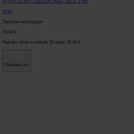
STUP ČEONI CORTEN 56x67 mm L-2700
3743
Trenutno nedostupno
18,60 €
Najniža cijena u zadnjih 30 dana: 18,60 €
Obavijesti me