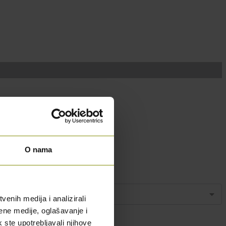
O nama
enih medija i analizirali
ene medije, oglašavanje i
k ste upotrebljavali njihove