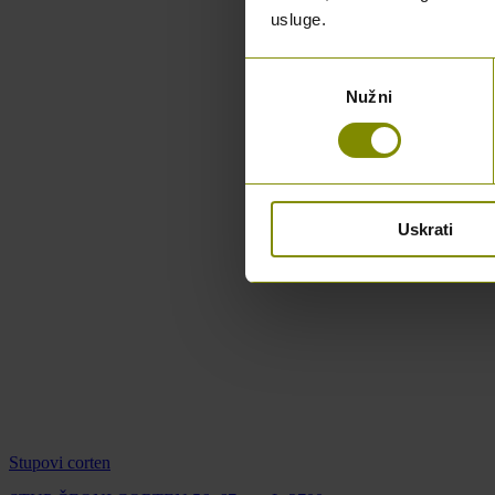
usluge.
Odabir
Nužni
pristanka
Uskrati
Stupovi corten