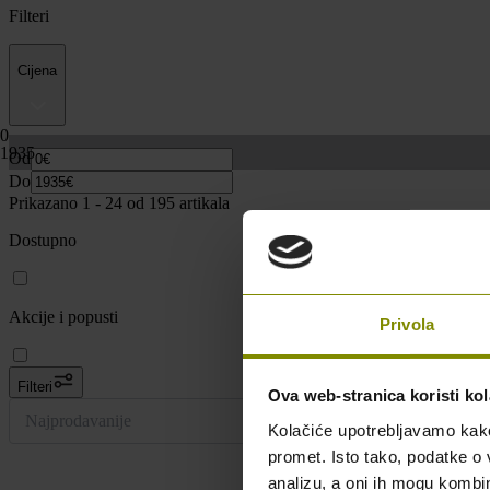
Filteri
Cijena
0
1935
Od
Do
Prikazano 1 -
24
od 195 artikala
Dostupno
Akcije i popusti
Privola
Filteri
Ova web-stranica koristi kol
Najprodavanije
Kolačiće upotrebljavamo kako 
promet. Isto tako, podatke o 
analizu, a oni ih mogu kombini