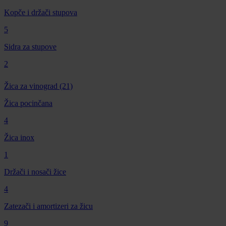
Kopče i držači stupova
5
Sidra za stupove
2
Žica za vinograd
(21)
Žica pocinčana
4
Žica inox
1
Držači i nosači žice
4
Zatezači i amortizeri za žicu
9