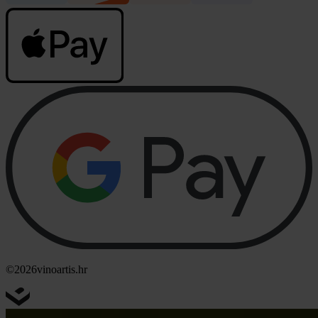
©2026
vinoartis.hr