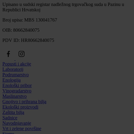
Upisano u sudski registar nadležnog trgovačkog suda u Pazinu u
Republici Hrvatskoj
Broj upisa: MBS 130041767
OIB: 80662840075
PDV ID: HR80662840075
Popusti i akcije
Laboratorij
Podrumarstvo
Enologija
Enološki pribor
Vinogradarstvo
Maslinarstvo
Gnojivo i prihrana bilja
Ekološki proizvodi
Zaštita bilja
Sadnice
Navodnjavanje
Vrt i zelene površine
Sjeme