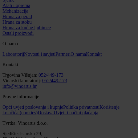
Alati i oprema
Mehanizacija
Hrana za perad
Hrana za stoku
Hrana za kućne ljubimce
Ostali proizvodi
O nama
Laboratorij
Novosti i savjeti
Partneri
O nama
Kontakt
Kontakt
Trgovina Višnjan:
052/449-173
Vinarski laboratorij:
052/449-173
info@vinoartis.hr
Pravne informacije
Opći uvjeti poslovanja i kupnje
Politika privatnosti
Korištenje
kolačića (cookies)
Dostava
Uvjeti i načini plaćanja
Tvrtka: Vinoartis d.o.o.
Sjedište: Istarska 29,