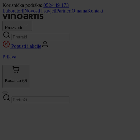
Korisnička podrška:
052/449-173
Laboratorij
Novosti i savjeti
Partneri
O nama
Kontakt
Proizvodi
Popusti i akcije
Prijava
Košarica
(0)