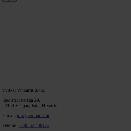
Tvrtka: Vinoartis d.o.o.
Sjedište: Istarska 29,
52463 Višnjan, Istra, Hrvatska
E-mail:
info@vinoartis.hr
Telefon:
+385 52 449173