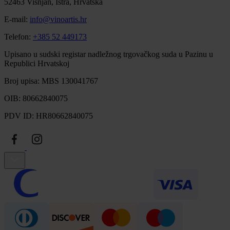
52463 Višnjan, Istra, Hrvatska
E-mail:
info@vinoartis.hr
Telefon:
+385 52 449173
Upisano u sudski registar nadležnog trgovačkog suda u Pazinu u
Republici Hrvatskoj
Broj upisa: MBS 130041767
OIB: 80662840075
PDV ID: HR80662840075