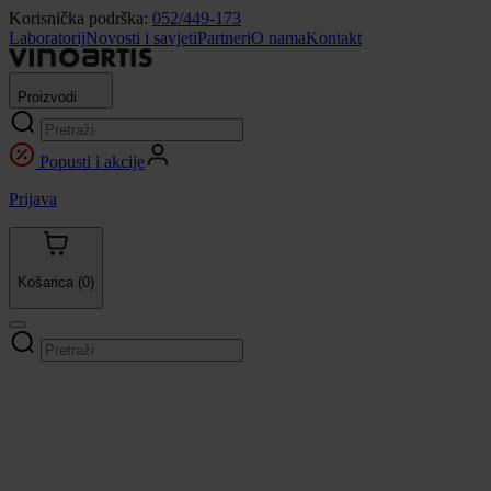
Korisnička podrška:
052/449-173
Laboratorij
Novosti i savjeti
Partneri
O nama
Kontakt
Proizvodi
Popusti i akcije
Prijava
Košarica
(0)