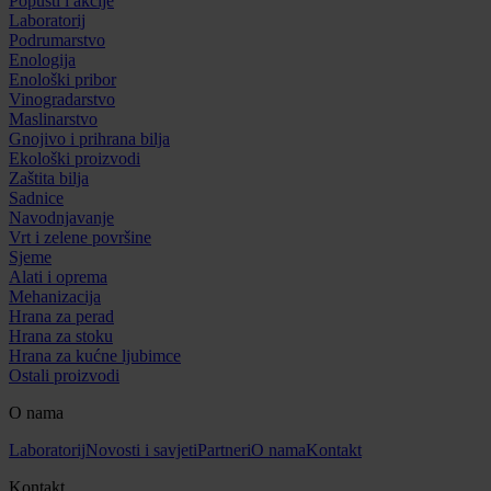
Popusti i akcije
Laboratorij
Podrumarstvo
Enologija
Enološki pribor
Vinogradarstvo
Maslinarstvo
Gnojivo i prihrana bilja
Ekološki proizvodi
Zaštita bilja
Sadnice
Navodnjavanje
Vrt i zelene površine
Sjeme
Alati i oprema
Mehanizacija
Hrana za perad
Hrana za stoku
Hrana za kućne ljubimce
Ostali proizvodi
O nama
Laboratorij
Novosti i savjeti
Partneri
O nama
Kontakt
Kontakt