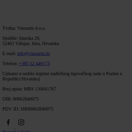
Tvrtka: Vinoartis d.o.o.
Sjedište: Istarska 29,
52463 Višnjan, Istra, Hrvatska
E-mail:
info@vinoartis.hr
Telefon:
+385 52 449173
Upisano u sudski registar nadležnog trgovačkog suda u Pazinu u
Republici Hrvatskoj
Broj upisa: MBS 130041767
OIB: 80662840075
PDV ID: HR80662840075