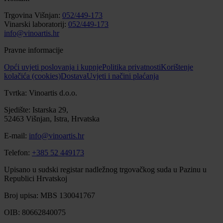
Trgovina Višnjan:
052/449-173
Vinarski laboratorij:
052/449-173
info@vinoartis.hr
Pravne informacije
Opći uvjeti poslovanja i kupnje
Politika privatnosti
Korištenje
kolačića (cookies)
Dostava
Uvjeti i načini plaćanja
Tvrtka: Vinoartis d.o.o.
Sjedište: Istarska 29,
52463 Višnjan, Istra, Hrvatska
E-mail:
info@vinoartis.hr
Telefon:
+385 52 449173
Upisano u sudski registar nadležnog trgovačkog suda u Pazinu u
Republici Hrvatskoj
Broj upisa: MBS 130041767
OIB: 80662840075