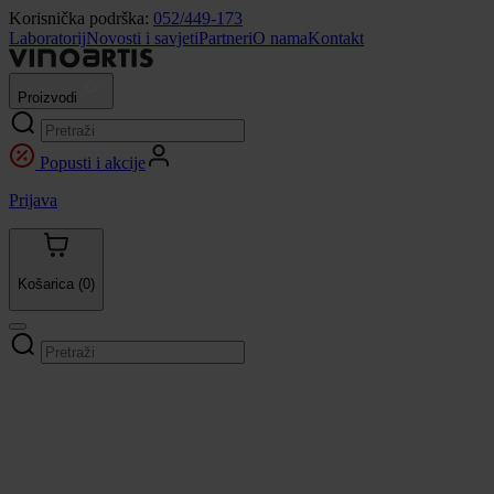
Korisnička podrška:
052/449-173
Laboratorij
Novosti i savjeti
Partneri
O nama
Kontakt
Proizvodi
Popusti i akcije
Prijava
Košarica
(0)