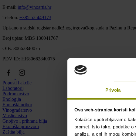
E-mail:
info@vinoartis.hr
Telefon:
+385 52 449173
Upisano u sudski registar nadležnog trgovačkog suda u Pazinu u Repu
Broj upisa: MBS 130041767
OIB: 80662840075
PDV ID: HR80662840075
Popusti i akcije
Laboratorij
Privola
Podrumarstvo
Enologija
Enološki pribor
Ova web-stranica koristi kol
Vinogradarstvo
Maslinarstvo
Kolačiće upotrebljavamo kako 
Gnojivo i prihrana bilja
Ekološki proizvodi
promet. Isto tako, podatke o 
Zaštita bilja
analizu, a oni ih mogu kombini