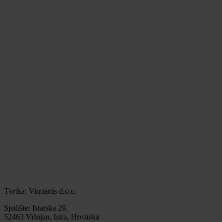
Tvrtka: Vinoartis d.o.o.
Sjedište: Istarska 29,
52463 Višnjan, Istra, Hrvatska