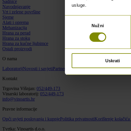
Sadnice
usluge.
Navodnjavanje
Vrt i zelene površine
Sjeme
Odabir
Alati i oprema
Nužni
pristanka
Mehanizacija
Hrana za perad
Hrana za stoku
Hrana za kućne ljubimce
Ostali proizvodi
O nama
Uskrati
Laboratorij
Novosti i savjeti
Partneri
O nama
Kontakt
Kontakt
Trgovina Višnjan:
052/449-173
Vinarski laboratorij:
052/449-173
info@vinoartis.hr
Pravne informacije
Opći uvjeti poslovanja i kupnje
Politika privatnosti
Korištenje kolačića
Tvrtka: Vinoartis d.o.o.