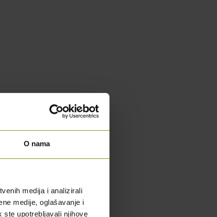
O nama
enih medija i analizirali
ene medije, oglašavanje i
k ste upotrebljavali njihove