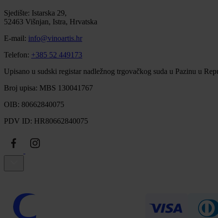
Sjedište: Istarska 29,
52463 Višnjan, Istra, Hrvatska
E-mail:
info@vinoartis.hr
Telefon:
+385 52 449173
Upisano u sudski registar nadležnog trgovačkog suda u Pazinu u Repu
Broj upisa: MBS 130041767
OIB: 80662840075
PDV ID: HR80662840075