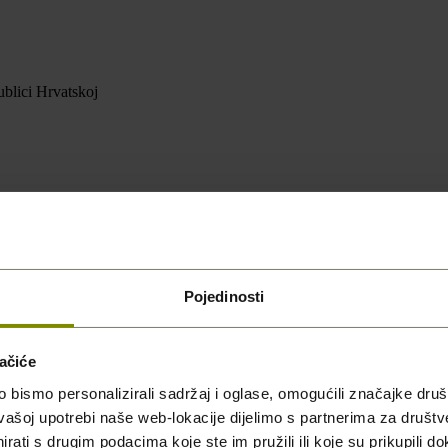
blici Hrvatskoj
Pojedinosti
ačiće
bismo personalizirali sadržaj i oglase, omogućili značajke društv
vašoj upotrebi naše web-lokacije dijelimo s partnerima za društv
rati s drugim podacima koje ste im pružili ili koje su prikupili do