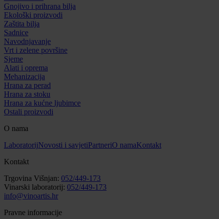
Gnojivo i prihrana bilja
Ekološki proizvodi
Zaštita bilja
Sadnice
Navodnjavanje
Vrt i zelene površine
Sjeme
Alati i oprema
Mehanizacija
Hrana za perad
Hrana za stoku
Hrana za kućne ljubimce
Ostali proizvodi
O nama
Laboratorij
Novosti i savjeti
Partneri
O nama
Kontakt
Kontakt
Trgovina Višnjan:
052/449-173
Vinarski laboratorij:
052/449-173
info@vinoartis.hr
Pravne informacije