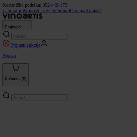
Korisnička podrška:
052/449-173
Laboratorij
Novosti i savjeti
Partneri
O nama
Kontakt
Proizvodi
Popusti i akcije
Prijava
Košarica
(0)