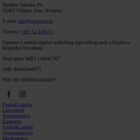
Sjedište: Istarska 29,
52463 Višnjan, Istra, Hrvatska
E-mail:
info@vinoartis.hr
Telefon:
+385 52 449173
Upisano u sudski registar nadležnog trgovačkog suda u Pazinu u
Republici Hrvatskoj
Broj upisa: MBS 130041767
OIB: 80662840075
PDV ID: HR80662840075
Popusti i akcije
Laboratorij
Podrumarstvo
Enologija
Enološki pribor
Vinogradarstvo
Maslinarstvo