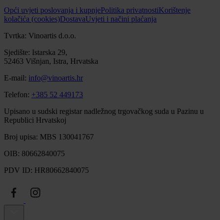
Opći uvjeti poslovanja i kupnje
Politika privatnosti
Korištenje
kolačića (cookies)
Dostava
Uvjeti i načini plaćanja
Tvrtka: Vinoartis d.o.o.
Sjedište: Istarska 29,
52463 Višnjan, Istra, Hrvatska
E-mail:
info@vinoartis.hr
Telefon:
+385 52 449173
Upisano u sudski registar nadležnog trgovačkog suda u Pazinu u
Republici Hrvatskoj
Broj upisa: MBS 130041767
OIB: 80662840075
PDV ID: HR80662840075