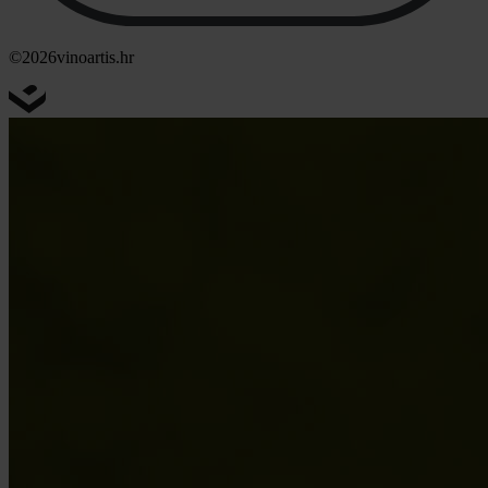
©2026
vinoartis.hr