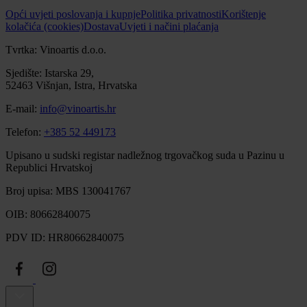
Opći uvjeti poslovanja i kupnje
Politika privatnosti
Korištenje
kolačića (cookies)
Dostava
Uvjeti i načini plaćanja
Tvrtka: Vinoartis d.o.o.
Sjedište: Istarska 29,
52463 Višnjan, Istra, Hrvatska
E-mail:
info@vinoartis.hr
Telefon:
+385 52 449173
Upisano u sudski registar nadležnog trgovačkog suda u Pazinu u
Republici Hrvatskoj
Broj upisa: MBS 130041767
OIB: 80662840075
PDV ID: HR80662840075