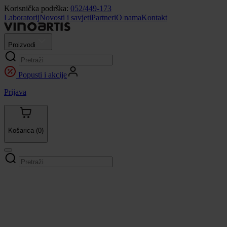
Korisnička podrška:
052/449-173
Laboratorij
Novosti i savjeti
Partneri
O nama
Kontakt
Proizvodi
Popusti i akcije
Prijava
Košarica
(0)