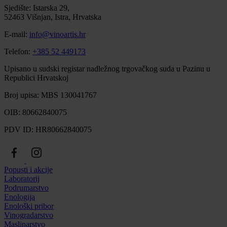
Sjedište: Istarska 29,
52463 Višnjan, Istra, Hrvatska
E-mail:
info@vinoartis.hr
Telefon:
+385 52 449173
Upisano u sudski registar nadležnog trgovačkog suda u Pazinu u
Republici Hrvatskoj
Broj upisa: MBS 130041767
OIB: 80662840075
PDV ID: HR80662840075
Popusti i akcije
Laboratorij
Podrumarstvo
Enologija
Enološki pribor
Vinogradarstvo
Maslinarstvo