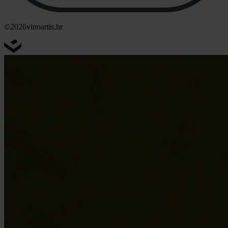
©2026
vinoartis.hr