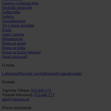
Gnojivo i prihrana bilja
Ekološki proizvodi
Zaštita bilja
Sadnice
Navodnjavanje
Vrt i zelene površine
Sjeme
Alati i oprema
Mehanizacija
Hrana za perad
Hrana za stoku
Hrana za kućne ljubimce
Ostali proizvodi
O nama
Laboratorij
Novosti i savjeti
Partneri
O nama
Kontakt
Kontakt
Trgovina Višnjan:
052/449-173
Vinarski laboratorij:
052/449-173
info@vinoartis.hr
Pravne informacije