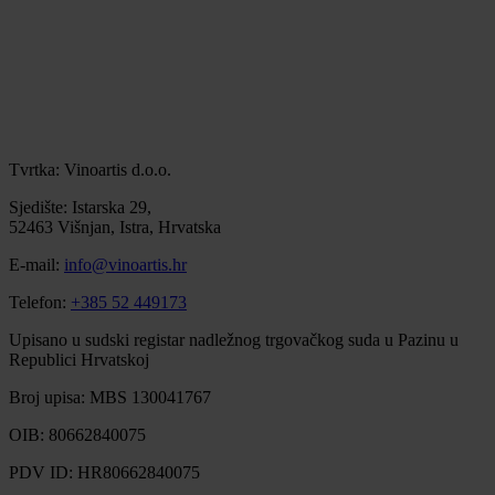
Tvrtka: Vinoartis d.o.o.
Sjedište: Istarska 29,
52463 Višnjan, Istra, Hrvatska
E-mail:
info@vinoartis.hr
Telefon:
+385 52 449173
Upisano u sudski registar nadležnog trgovačkog suda u Pazinu u
Republici Hrvatskoj
Broj upisa: MBS 130041767
OIB: 80662840075
PDV ID: HR80662840075