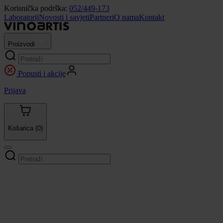
Korisnička podrška:
052/449-173
Laboratorij
Novosti i savjeti
Partneri
O nama
Kontakt
Proizvodi
Popusti i akcije
Prijava
Košarica
(0)