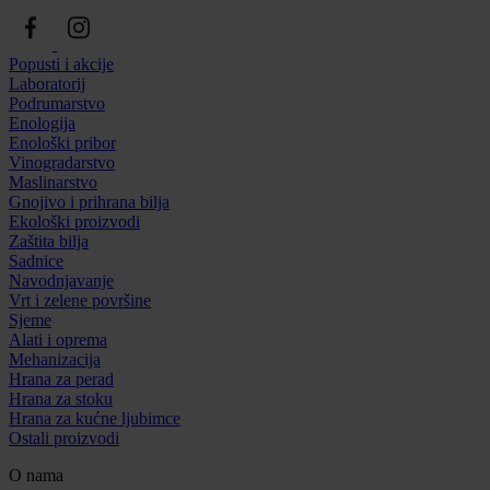
Popusti i akcije
Laboratorij
Podrumarstvo
Enologija
Enološki pribor
Vinogradarstvo
Maslinarstvo
Gnojivo i prihrana bilja
Ekološki proizvodi
Zaštita bilja
Sadnice
Navodnjavanje
Vrt i zelene površine
Sjeme
Alati i oprema
Mehanizacija
Hrana za perad
Hrana za stoku
Hrana za kućne ljubimce
Ostali proizvodi
O nama