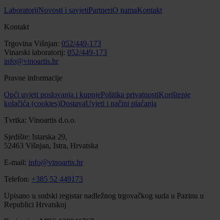
Laboratorij
Novosti i savjeti
Partneri
O nama
Kontakt
Kontakt
Trgovina Višnjan:
052/449-173
Vinarski laboratorij:
052/449-173
info@vinoartis.hr
Pravne informacije
Opći uvjeti poslovanja i kupnje
Politika privatnosti
Korištenje
kolačića (cookies)
Dostava
Uvjeti i načini plaćanja
Tvrtka: Vinoartis d.o.o.
Sjedište: Istarska 29,
52463 Višnjan, Istra, Hrvatska
E-mail:
info@vinoartis.hr
Telefon:
+385 52 449173
Upisano u sudski registar nadležnog trgovačkog suda u Pazinu u
Republici Hrvatskoj