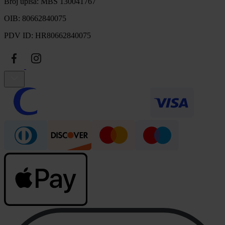
Broj upisa: MBS 130041767
OIB: 80662840075
PDV ID: HR80662840075