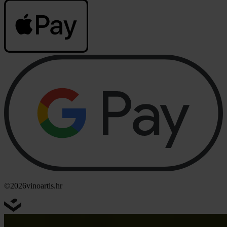
©2026
vinoartis.hr