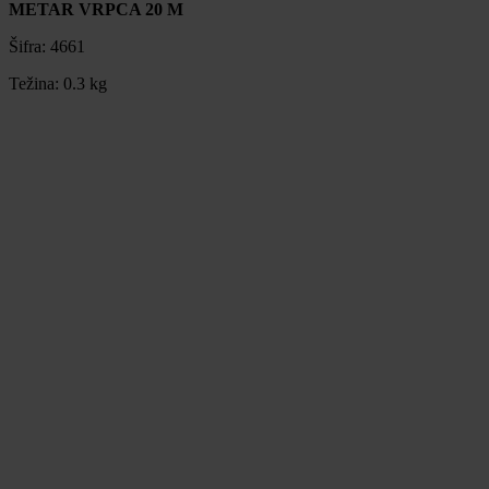
METAR VRPCA 20 M
Šifra:
4661
Težina:
0.3 kg
METAR VRPCA 20 M
Šifra:
4661
Težina:
0.3 kg
9,99 €