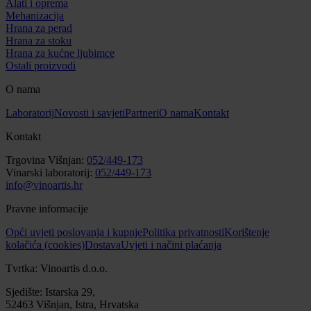
Alati i oprema
Mehanizacija
Hrana za perad
Hrana za stoku
Hrana za kućne ljubimce
Ostali proizvodi
O nama
Laboratorij
Novosti i savjeti
Partneri
O nama
Kontakt
Kontakt
Trgovina Višnjan:
052/449-173
Vinarski laboratorij:
052/449-173
info@vinoartis.hr
Pravne informacije
Opći uvjeti poslovanja i kupnje
Politika privatnosti
Korištenje
kolačića (cookies)
Dostava
Uvjeti i načini plaćanja
Tvrtka: Vinoartis d.o.o.
Sjedište: Istarska 29,
52463 Višnjan, Istra, Hrvatska