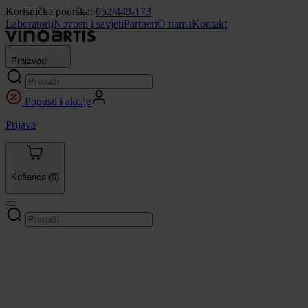
Korisnička podrška:
052/449-173
Laboratorij
Novosti i savjeti
Partneri
O nama
Kontakt
Proizvodi
Popusti i akcije
Prijava
Košarica
(0)