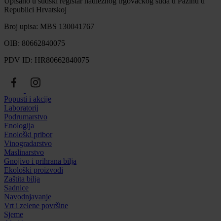
Upisano u sudski registar nadležnog trgovačkog suda u Pazinu u
Republici Hrvatskoj
Broj upisa: MBS 130041767
OIB: 80662840075
PDV ID: HR80662840075
Popusti i akcije
Laboratorij
Podrumarstvo
Enologija
Enološki pribor
Vinogradarstvo
Maslinarstvo
Gnojivo i prihrana bilja
Ekološki proizvodi
Zaštita bilja
Sadnice
Navodnjavanje
Vrt i zelene površine
Sjeme