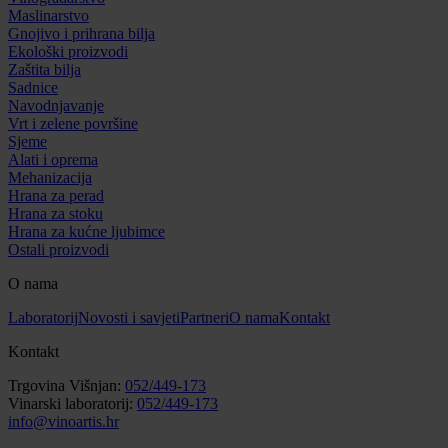
Maslinarstvo
Gnojivo i prihrana bilja
Ekološki proizvodi
Zaštita bilja
Sadnice
Navodnjavanje
Vrt i zelene površine
Sjeme
Alati i oprema
Mehanizacija
Hrana za perad
Hrana za stoku
Hrana za kućne ljubimce
Ostali proizvodi
O nama
Laboratorij
Novosti i savjeti
Partneri
O nama
Kontakt
Kontakt
Trgovina Višnjan:
052/449-173
Vinarski laboratorij:
052/449-173
info@vinoartis.hr