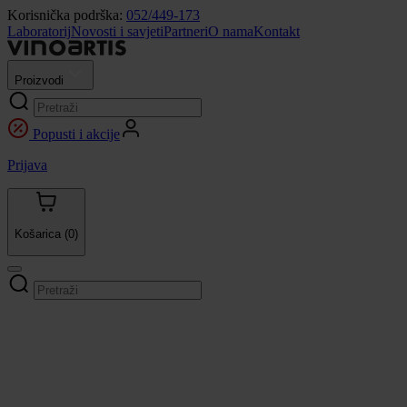
Korisnička podrška:
052/449-173
Laboratorij
Novosti i savjeti
Partneri
O nama
Kontakt
Proizvodi
Popusti i akcije
Prijava
Košarica
(0)