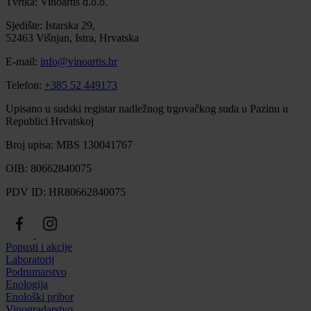
Tvrtka: Vinoartis d.o.o.
Sjedište: Istarska 29,
52463 Višnjan, Istra, Hrvatska
E-mail:
info@vinoartis.hr
Telefon:
+385 52 449173
Upisano u sudski registar nadležnog trgovačkog suda u Pazinu u
Republici Hrvatskoj
Broj upisa: MBS 130041767
OIB: 80662840075
PDV ID: HR80662840075
Popusti i akcije
Laboratorij
Podrumarstvo
Enologija
Enološki pribor
Vinogradarstvo