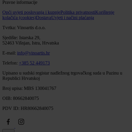
Pravne informacije
Opći uvjeti poslovanja i kupnje
Politika privatnosti
Korištenje
kolačića (cookies)
Dostava
Uvjeti i načini plaćanja
Tvrtka: Vinoartis d.o.o.
Sjedište: Istarska 29,
52463 Višnjan, Istra, Hrvatska
E-mail:
info@vinoartis.hr
Telefon:
+385 52 449173
Upisano u sudski registar nadležnog trgovačkog suda u Pazinu u
Republici Hrvatskoj
Broj upisa: MBS 130041767
OIB: 80662840075
PDV ID: HR80662840075