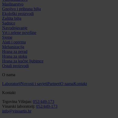
Maslinarstvo
Gnojivo i prihrana bilja
Ekološki proizvodi
Zaštita bilja
Sadnice
Navodnjavanje
Vrt i zelene površine
Sjeme
Alati i oprema
Mehanizacija
Hrana za perad
Hrana za stoku
Hrana za kućne ljubimce
Ostali proizvodi
O nama
Laboratorij
Novosti i savjeti
Partneri
O nama
Kontakt
Kontakt
Trgovina Višnjan:
052/449-173
Vinarski laboratorij:
052/449-173
info@vinoartis.hr