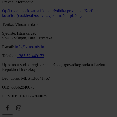
Pravne informacije
Opći uvjeti poslovanja i kupnje
Politika privatnosti
Korištenje
kolačića (cookies)
Dostava
Uvjeti i načini plaćanja
Tvrtka: Vinoartis d.o.o.
Sjedište: Istarska 29,
52463 Višnjan, Istra, Hrvatska
E-mail:
info@vinoartis.hr
Telefon:
+385 52 449173
Upisano u sudski registar nadležnog trgovačkog suda u Pazinu u
Republici Hrvatskoj
Broj upisa: MBS 130041767
OIB: 80662840075
PDV ID: HR80662840075