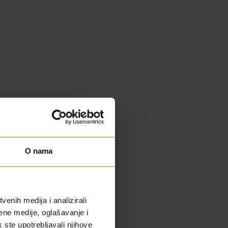
O nama
enih medija i analizirali
ene medije, oglašavanje i
k ste upotrebljavali njihove