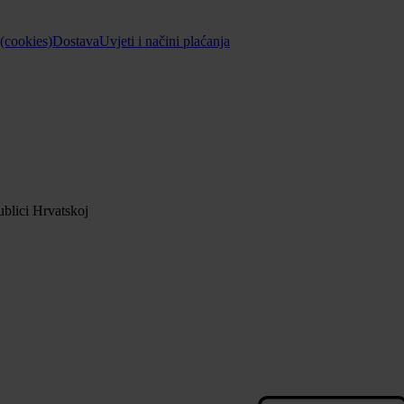
 (cookies)
Dostava
Uvjeti i načini plaćanja
blici Hrvatskoj