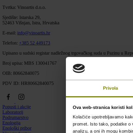
Tvrtka: Vinoartis d.o.o.
Sjedište: Istarska 29,
52463 Višnjan, Istra, Hrvatska
E-mail:
info@vinoartis.hr
Telefon:
+385 52 449173
Upisano u sudski registar nadležnog trgovačkog suda u Pazinu u Repu
Broj upisa: MBS 130041767
OIB: 80662840075
PDV ID: HR80662840075
Privola
Popusti i akcije
Ova web-stranica koristi kol
Laboratorij
Kolačiće upotrebljavamo kako 
Podrumarstvo
Enologija
promet. Isto tako, podatke o 
Enološki pribor
analizu, a oni ih mogu kombini