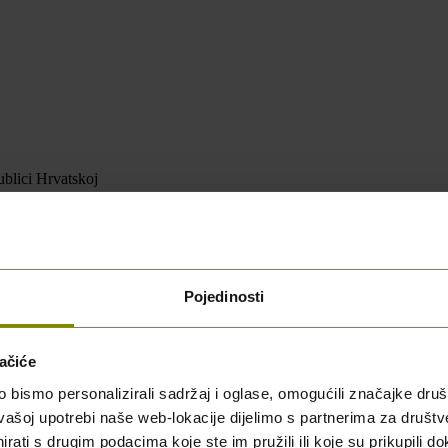
blici Hrvatskoj
Pojedinosti
ačiće
bismo personalizirali sadržaj i oglase, omogućili značajke društv
vašoj upotrebi naše web-lokacije dijelimo s partnerima za društv
rati s drugim podacima koje ste im pružili ili koje su prikupili do