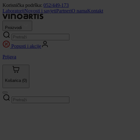
Korisnička podrška:
052/449-173
Laboratorij
Novosti i savjeti
Partneri
O nama
Kontakt
Proizvodi
Popusti i akcije
Prijava
Košarica
(0)