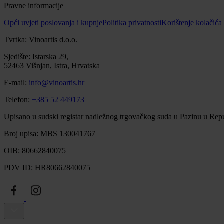
Pravne informacije
Opći uvjeti poslovanja i kupnje
Politika privatnosti
Korištenje kolačića
Tvrtka: Vinoartis d.o.o.
Sjedište: Istarska 29,
52463 Višnjan, Istra, Hrvatska
E-mail:
info@vinoartis.hr
Telefon:
+385 52 449173
Upisano u sudski registar nadležnog trgovačkog suda u Pazinu u Repu
Broj upisa: MBS 130041767
OIB: 80662840075
PDV ID: HR80662840075