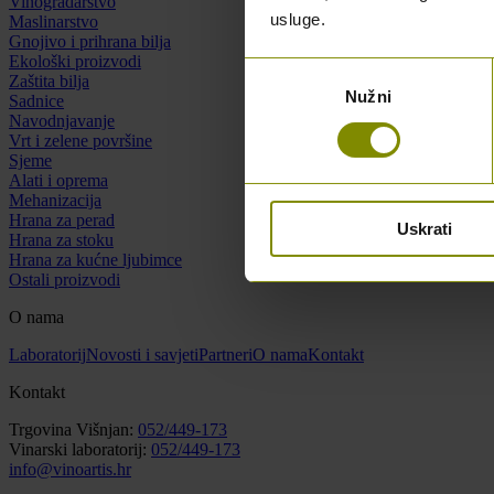
Vinogradarstvo
usluge.
Maslinarstvo
Gnojivo i prihrana bilja
Ekološki proizvodi
Odabir
Zaštita bilja
Nužni
pristanka
Sadnice
Navodnjavanje
Vrt i zelene površine
Sjeme
Alati i oprema
Mehanizacija
Hrana za perad
Uskrati
Hrana za stoku
Hrana za kućne ljubimce
Ostali proizvodi
O nama
Laboratorij
Novosti i savjeti
Partneri
O nama
Kontakt
Kontakt
Trgovina Višnjan:
052/449-173
Vinarski laboratorij:
052/449-173
info@vinoartis.hr