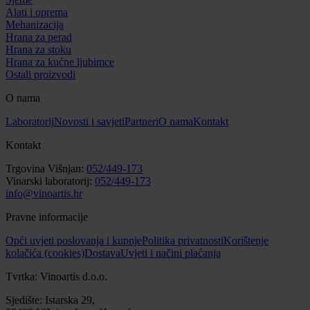
Alati i oprema
Mehanizacija
Hrana za perad
Hrana za stoku
Hrana za kućne ljubimce
Ostali proizvodi
O nama
Laboratorij
Novosti i savjeti
Partneri
O nama
Kontakt
Kontakt
Trgovina Višnjan:
052/449-173
Vinarski laboratorij:
052/449-173
info@vinoartis.hr
Pravne informacije
Opći uvjeti poslovanja i kupnje
Politika privatnosti
Korištenje
kolačića (cookies)
Dostava
Uvjeti i načini plaćanja
Tvrtka: Vinoartis d.o.o.
Sjedište: Istarska 29,