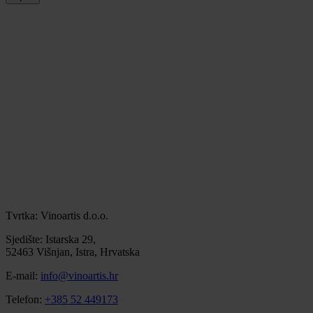
Tvrtka: Vinoartis d.o.o.
Sjedište: Istarska 29,
52463 Višnjan, Istra, Hrvatska
E-mail:
info@vinoartis.hr
Telefon:
+385 52 449173