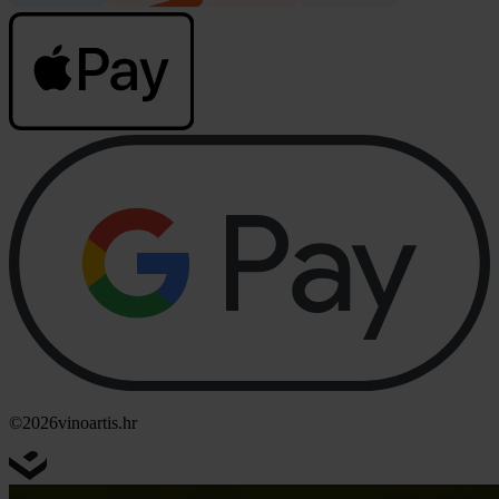
©2026
vinoartis.hr