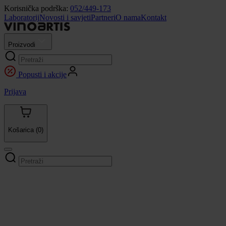
Korisnička podrška:
052/449-173
Laboratorij
Novosti i savjeti
Partneri
O nama
Kontakt
Proizvodi
Popusti i akcije
Prijava
Košarica
(0)