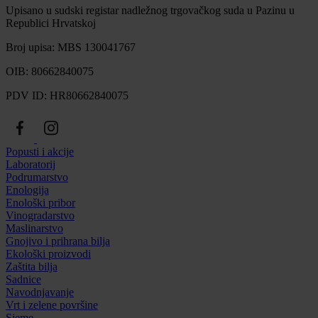
Upisano u sudski registar nadležnog trgovačkog suda u Pazinu u
Republici Hrvatskoj
Broj upisa: MBS 130041767
OIB: 80662840075
PDV ID: HR80662840075
Popusti i akcije
Laboratorij
Podrumarstvo
Enologija
Enološki pribor
Vinogradarstvo
Maslinarstvo
Gnojivo i prihrana bilja
Ekološki proizvodi
Zaštita bilja
Sadnice
Navodnjavanje
Vrt i zelene površine
Sjeme