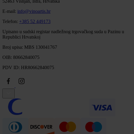
52463 Višnjan, Istra, Hrvatska
E-mail:
info@vinoartis.hr
Telefon:
+385 52 449173
Upisano u sudski registar nadležnog trgovačkog suda u Pazinu u
Republici Hrvatskoj
Broj upisa: MBS 130041767
OIB: 80662840075
PDV ID: HR80662840075