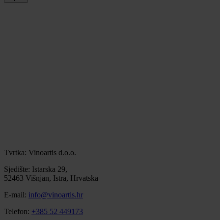
Tvrtka: Vinoartis d.o.o.
Sjedište: Istarska 29,
52463 Višnjan, Istra, Hrvatska
E-mail:
info@vinoartis.hr
Telefon:
+385 52 449173