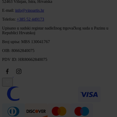
52463 Višnjan, Istra, Hrvatska
E-mail:
info@vinoartis.hr
Telefon:
+385 52 449173
Upisano u sudski registar nadležnog trgovačkog suda u Pazinu u
Republici Hrvatskoj
Broj upisa: MBS 130041767
OIB: 80662840075
PDV ID: HR80662840075