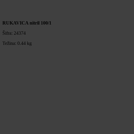
RUKAVICA nitril 100/1
Šifra:
24374
Težina:
0.44 kg
RUKAVICA nitril 100/1
Šifra:
24374
Težina:
0.44 kg