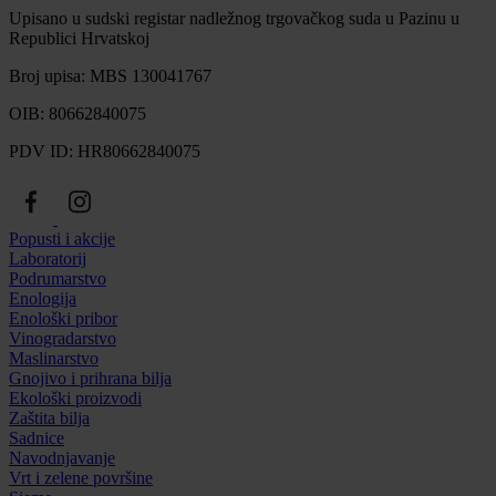
Upisano u sudski registar nadležnog trgovačkog suda u Pazinu u
Republici Hrvatskoj
Broj upisa: MBS 130041767
OIB: 80662840075
PDV ID: HR80662840075
Popusti i akcije
Laboratorij
Podrumarstvo
Enologija
Enološki pribor
Vinogradarstvo
Maslinarstvo
Gnojivo i prihrana bilja
Ekološki proizvodi
Zaštita bilja
Sadnice
Navodnjavanje
Vrt i zelene površine