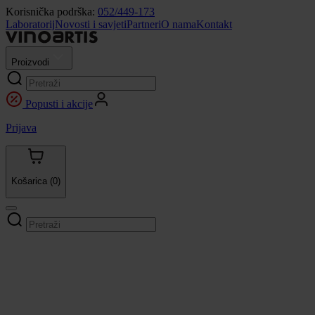
Korisnička podrška:
052/449-173
Laboratorij
Novosti i savjeti
Partneri
O nama
Kontakt
Proizvodi
Popusti i akcije
Prijava
Košarica
(0)