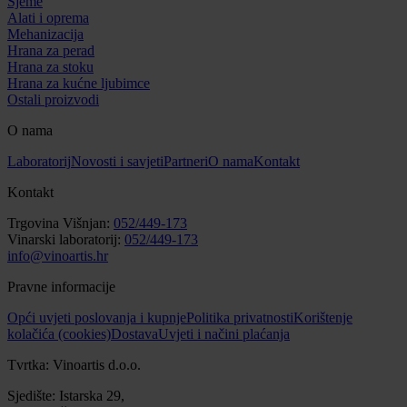
Sjeme
Alati i oprema
Mehanizacija
Hrana za perad
Hrana za stoku
Hrana za kućne ljubimce
Ostali proizvodi
O nama
Laboratorij
Novosti i savjeti
Partneri
O nama
Kontakt
Kontakt
Trgovina Višnjan:
052/449-173
Vinarski laboratorij:
052/449-173
info@vinoartis.hr
Pravne informacije
Opći uvjeti poslovanja i kupnje
Politika privatnosti
Korištenje
kolačića (cookies)
Dostava
Uvjeti i načini plaćanja
Tvrtka: Vinoartis d.o.o.
Sjedište: Istarska 29,