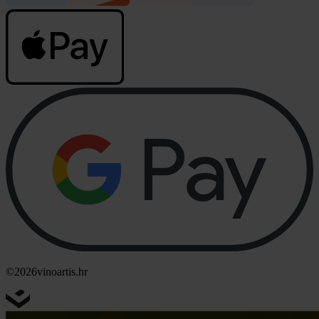
©2026
vinoartis.hr