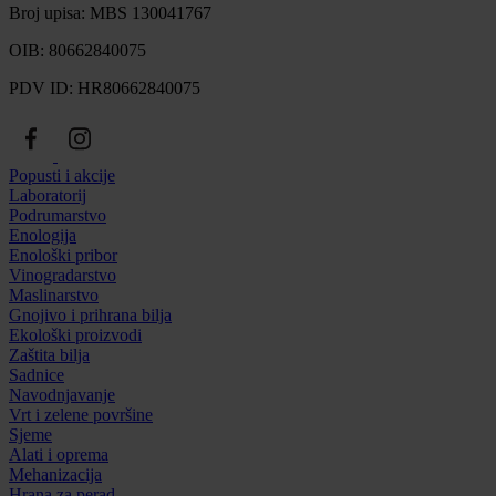
Broj upisa: MBS 130041767
OIB: 80662840075
PDV ID: HR80662840075
Popusti i akcije
Laboratorij
Podrumarstvo
Enologija
Enološki pribor
Vinogradarstvo
Maslinarstvo
Gnojivo i prihrana bilja
Ekološki proizvodi
Zaštita bilja
Sadnice
Navodnjavanje
Vrt i zelene površine
Sjeme
Alati i oprema
Mehanizacija
Hrana za perad