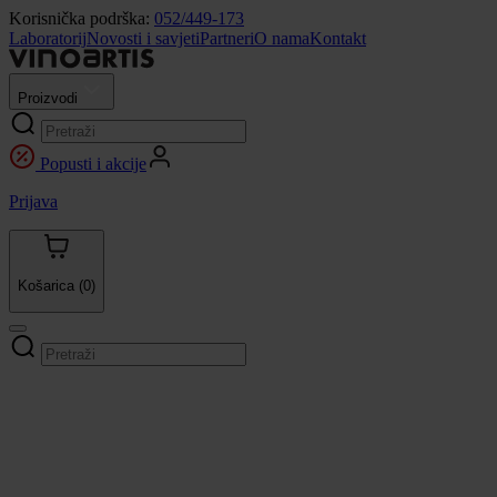
Korisnička podrška:
052/449-173
Laboratorij
Novosti i savjeti
Partneri
O nama
Kontakt
Proizvodi
Popusti i akcije
Prijava
Košarica
(0)