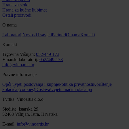
Hrana za stoku
Hrana za kućne ljubimce
Ostali proizvodi
O nama
Laboratorij
Novosti i savjeti
Partneri
O nama
Kontakt
Kontakt
Trgovina Višnjan:
052/449-173
Vinarski laboratorij:
052/449-173
info@vinoartis.hr
Pravne informacije
Opći uvjeti poslovanja i kupnje
Politika privatnosti
Korištenje
kolačića (cookies)
Dostava
Uvjeti i načini plaćanja
Tvrtka: Vinoartis d.o.o.
Sjedište: Istarska 29,
52463 Višnjan, Istra, Hrvatska
E-mail:
info@vinoartis.hr