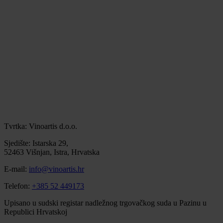
Tvrtka: Vinoartis d.o.o.
Sjedište: Istarska 29,
52463 Višnjan, Istra, Hrvatska
E-mail:
info@vinoartis.hr
Telefon:
+385 52 449173
Upisano u sudski registar nadležnog trgovačkog suda u Pazinu u
Republici Hrvatskoj