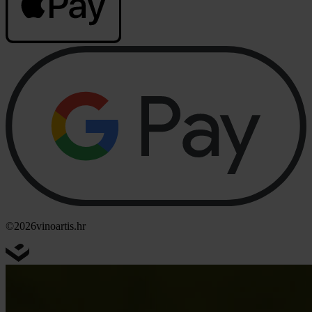
©2026
vinoartis.hr