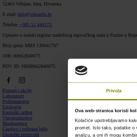
52463 Višnjan, Istra, Hrvatska
E-mail:
info@vinoartis.hr
Telefon:
+385 52 449173
Upisano u sudski registar nadležnog trgovačkog suda u Pazinu u Repu
Broj upisa: MBS 130041767
OIB: 80662840075
PDV ID: HR80662840075
Popusti i akcije
Privola
Laboratorij
Podrumarstvo
Enologija
Ova web-stranica koristi kol
Enološki pribor
Vinogradarstvo
Kolačiće upotrebljavamo kako 
Maslinarstvo
promet. Isto tako, podatke o 
Gnojivo i prihrana bilja
Ekološki proizvodi
analizu, a oni ih mogu kombini