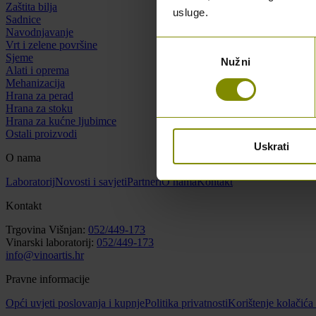
Zaštita bilja
usluge.
Sadnice
Navodnjavanje
Vrt i zelene površine
Odabir
Sjeme
Nužni
pristanka
Alati i oprema
Mehanizacija
Hrana za perad
Hrana za stoku
Hrana za kućne ljubimce
Ostali proizvodi
Uskrati
O nama
Laboratorij
Novosti i savjeti
Partneri
O nama
Kontakt
Kontakt
Trgovina Višnjan:
052/449-173
Vinarski laboratorij:
052/449-173
info@vinoartis.hr
Pravne informacije
Opći uvjeti poslovanja i kupnje
Politika privatnosti
Korištenje kolačića