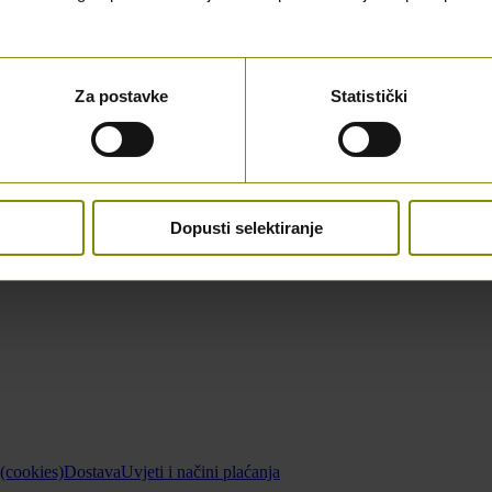
Za postavke
Statistički
Dopusti selektiranje
 (cookies)
Dostava
Uvjeti i načini plaćanja