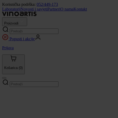
Korisnička podrška:
052/449-173
Laboratorij
Novosti i savjeti
Partneri
O nama
Kontakt
Proizvodi
Popusti i akcije
Prijava
Košarica
(0)