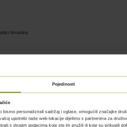
blici Hrvatskoj
Pojedinosti
ačiće
bismo personalizirali sadržaj i oglase, omogućili značajke društv
vašoj upotrebi naše web-lokacije dijelimo s partnerima za društv
rati s drugim podacima koje ste im pružili ili koje su prikupili do