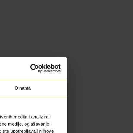
O nama
enih medija i analizirali
ene medije, oglašavanje i
k ste upotrebljavali njihove