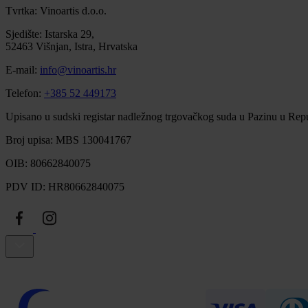
Tvrtka: Vinoartis d.o.o.
Sjedište: Istarska 29,
52463 Višnjan, Istra, Hrvatska
E-mail:
info@vinoartis.hr
Telefon:
+385 52 449173
Upisano u sudski registar nadležnog trgovačkog suda u Pazinu u Repu
Broj upisa: MBS 130041767
OIB: 80662840075
PDV ID: HR80662840075