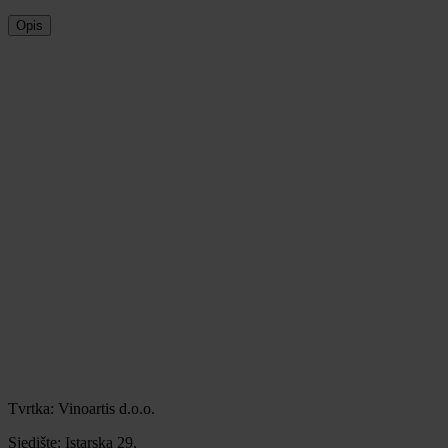
Opis
Tvrtka: Vinoartis d.o.o.
Sjedište: Istarska 29,