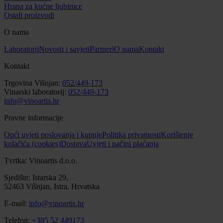
Hrana za kućne ljubimce
Ostali proizvodi
O nama
Laboratorij
Novosti i savjeti
Partneri
O nama
Kontakt
Kontakt
Trgovina Višnjan:
052/449-173
Vinarski laboratorij:
052/449-173
info@vinoartis.hr
Pravne informacije
Opći uvjeti poslovanja i kupnje
Politika privatnosti
Korištenje
kolačića (cookies)
Dostava
Uvjeti i načini plaćanja
Tvrtka: Vinoartis d.o.o.
Sjedište: Istarska 29,
52463 Višnjan, Istra, Hrvatska
E-mail:
info@vinoartis.hr
Telefon:
+385 52 449173