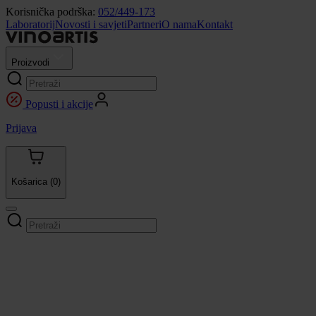
Korisnička podrška:
052/449-173
Laboratorij
Novosti i savjeti
Partneri
O nama
Kontakt
Proizvodi
Popusti i akcije
Prijava
Košarica
(0)