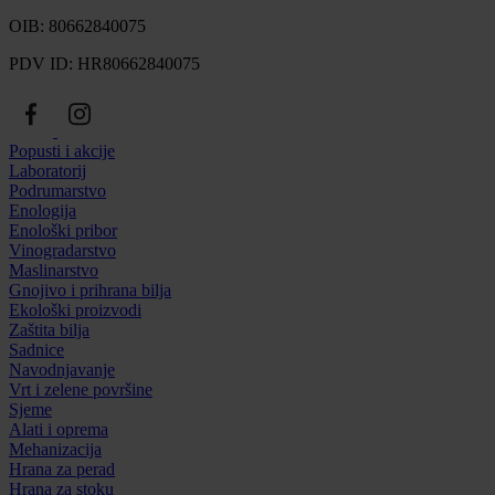
OIB: 80662840075
PDV ID: HR80662840075
Popusti i akcije
Laboratorij
Podrumarstvo
Enologija
Enološki pribor
Vinogradarstvo
Maslinarstvo
Gnojivo i prihrana bilja
Ekološki proizvodi
Zaštita bilja
Sadnice
Navodnjavanje
Vrt i zelene površine
Sjeme
Alati i oprema
Mehanizacija
Hrana za perad
Hrana za stoku