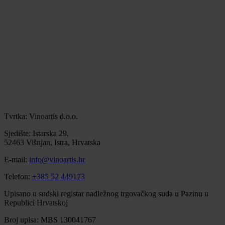
Tvrtka: Vinoartis d.o.o.
Sjedište: Istarska 29,
52463 Višnjan, Istra, Hrvatska
E-mail:
info@vinoartis.hr
Telefon:
+385 52 449173
Upisano u sudski registar nadležnog trgovačkog suda u Pazinu u
Republici Hrvatskoj
Broj upisa: MBS 130041767