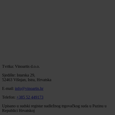
Tvrtka: Vinoartis d.o.o.
Sjedište: Istarska 29,
52463 Višnjan, Istra, Hrvatska
E-mail:
info@vinoartis.hr
Telefon:
+385 52 449173
Upisano u sudski registar nadležnog trgovačkog suda u Pazinu u
Republici Hrvatskoj