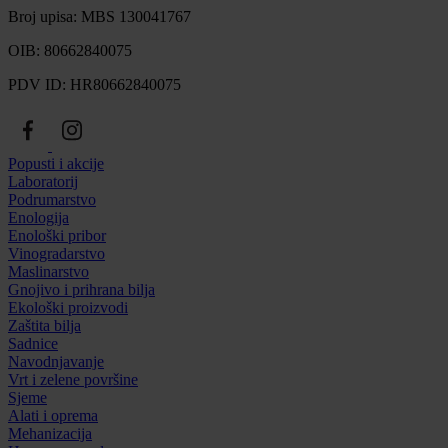
Broj upisa: MBS 130041767
OIB: 80662840075
PDV ID: HR80662840075
Popusti i akcije
Laboratorij
Podrumarstvo
Enologija
Enološki pribor
Vinogradarstvo
Maslinarstvo
Gnojivo i prihrana bilja
Ekološki proizvodi
Zaštita bilja
Sadnice
Navodnjavanje
Vrt i zelene površine
Sjeme
Alati i oprema
Mehanizacija