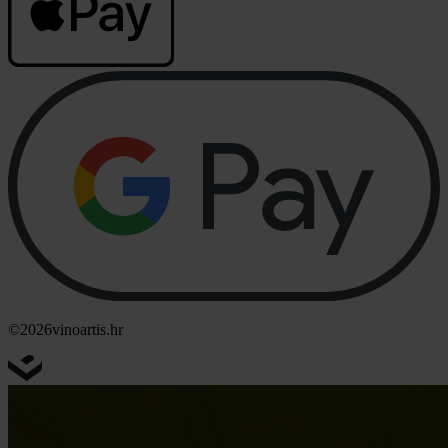
©2026
vinoartis.hr