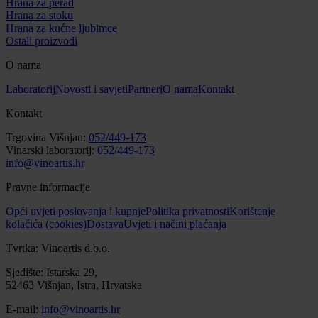
Hrana za perad
Hrana za stoku
Hrana za kućne ljubimce
Ostali proizvodi
O nama
Laboratorij
Novosti i savjeti
Partneri
O nama
Kontakt
Kontakt
Trgovina Višnjan:
052/449-173
Vinarski laboratorij:
052/449-173
info@vinoartis.hr
Pravne informacije
Opći uvjeti poslovanja i kupnje
Politika privatnosti
Korištenje
kolačića (cookies)
Dostava
Uvjeti i načini plaćanja
Tvrtka: Vinoartis d.o.o.
Sjedište: Istarska 29,
52463 Višnjan, Istra, Hrvatska
E-mail:
info@vinoartis.hr