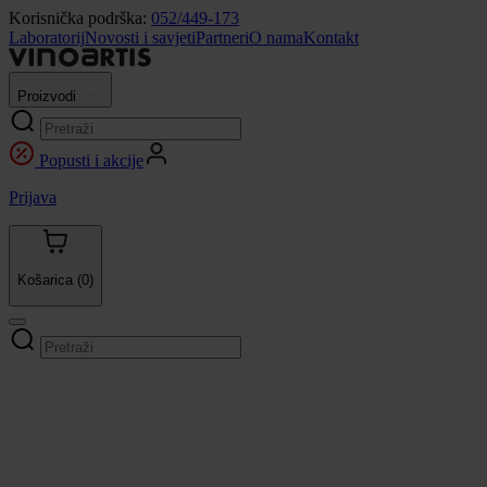
Korisnička podrška:
052/449-173
Laboratorij
Novosti i savjeti
Partneri
O nama
Kontakt
Proizvodi
Popusti i akcije
Prijava
Košarica
(0)