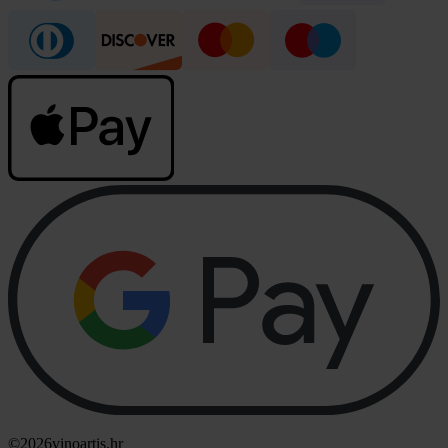
©2026
vinoartis.hr