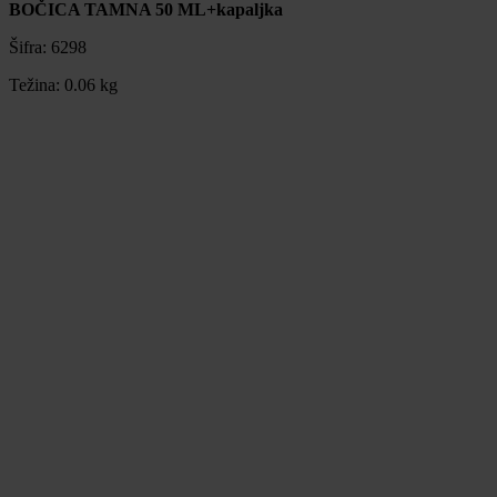
BOČICA TAMNA 50 ML+kapaljka
Šifra:
6298
Težina:
0.06 kg
BOČICA TAMNA 50 ML+kapaljka
Šifra:
6298
Težina:
0.06 kg
0,48 €