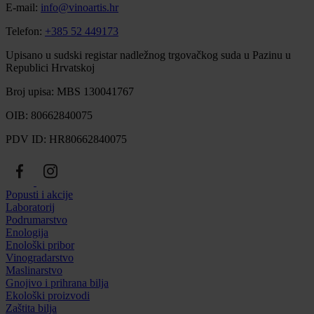
E-mail:
info@vinoartis.hr
Telefon:
+385 52 449173
Upisano u sudski registar nadležnog trgovačkog suda u Pazinu u
Republici Hrvatskoj
Broj upisa: MBS 130041767
OIB: 80662840075
PDV ID: HR80662840075
Popusti i akcije
Laboratorij
Podrumarstvo
Enologija
Enološki pribor
Vinogradarstvo
Maslinarstvo
Gnojivo i prihrana bilja
Ekološki proizvodi
Zaštita bilja