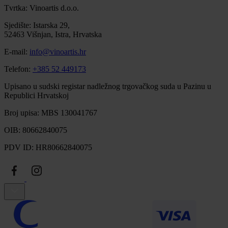
Tvrtka: Vinoartis d.o.o.
Sjedište: Istarska 29,
52463 Višnjan, Istra, Hrvatska
E-mail:
info@vinoartis.hr
Telefon:
+385 52 449173
Upisano u sudski registar nadležnog trgovačkog suda u Pazinu u
Republici Hrvatskoj
Broj upisa: MBS 130041767
OIB: 80662840075
PDV ID: HR80662840075