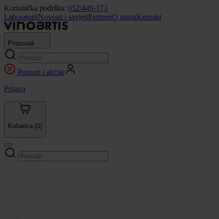
Korisnička podrška:
052/449-173
Laboratorij
Novosti i savjeti
Partneri
O nama
Kontakt
Proizvodi
Popusti i akcije
Prijava
Košarica
(0)