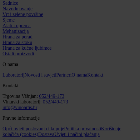
Sadnice
Navodnjavanje
Vrt i zelene površine
Sjeme
Alati i oprema
Mehanizacija
Hrana za perad
Hrana za stoku
Hrana za kućne ljubimce
Ostali proizvodi
O nama
Laboratorij
Novosti i savjeti
Partneri
O nama
Kontakt
Kontakt
Trgovina Višnjan:
052/449-173
Vinarski laboratorij:
052/449-173
info@vinoartis.hr
Pravne informacije
Opći uvjeti poslovanja i kupnje
Politika privatnosti
Korištenje
kolačića (cookies)
Dostava
Uvjeti i načini plaćanja