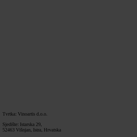
Tvrtka: Vinoartis d.o.o.
Sjedište: Istarska 29,
52463 Višnjan, Istra, Hrvatska