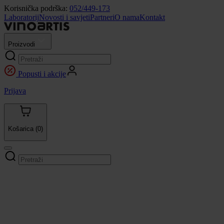
Korisnička podrška:
052/449-173
Laboratorij
Novosti i savjeti
Partneri
O nama
Kontakt
Proizvodi
Popusti i akcije
Prijava
Košarica
(0)