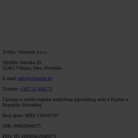
Tvrtka: Vinoartis d.o.o.
Sjedište: Istarska 29,
52463 Višnjan, Istra, Hrvatska
E-mail:
info@vinoartis.hr
Telefon:
+385 52 449173
Upisano u sudski registar nadležnog trgovačkog suda u Pazinu u
Republici Hrvatskoj
Broj upisa: MBS 130041767
OIB: 80662840075
PDV ID: HR80662840075