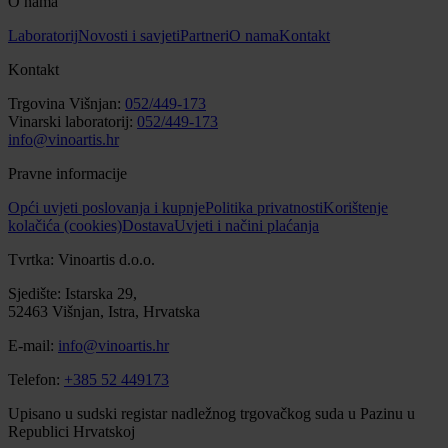
O nama
Laboratorij
Novosti i savjeti
Partneri
O nama
Kontakt
Kontakt
Trgovina Višnjan:
052/449-173
Vinarski laboratorij:
052/449-173
info@vinoartis.hr
Pravne informacije
Opći uvjeti poslovanja i kupnje
Politika privatnosti
Korištenje
kolačića (cookies)
Dostava
Uvjeti i načini plaćanja
Tvrtka: Vinoartis d.o.o.
Sjedište: Istarska 29,
52463 Višnjan, Istra, Hrvatska
E-mail:
info@vinoartis.hr
Telefon:
+385 52 449173
Upisano u sudski registar nadležnog trgovačkog suda u Pazinu u
Republici Hrvatskoj