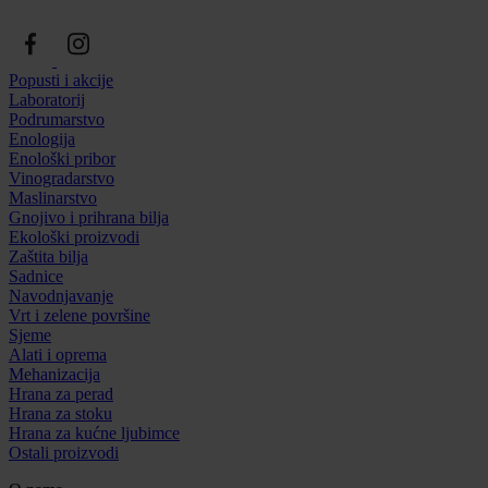
Popusti i akcije
Laboratorij
Podrumarstvo
Enologija
Enološki pribor
Vinogradarstvo
Maslinarstvo
Gnojivo i prihrana bilja
Ekološki proizvodi
Zaštita bilja
Sadnice
Navodnjavanje
Vrt i zelene površine
Sjeme
Alati i oprema
Mehanizacija
Hrana za perad
Hrana za stoku
Hrana za kućne ljubimce
Ostali proizvodi