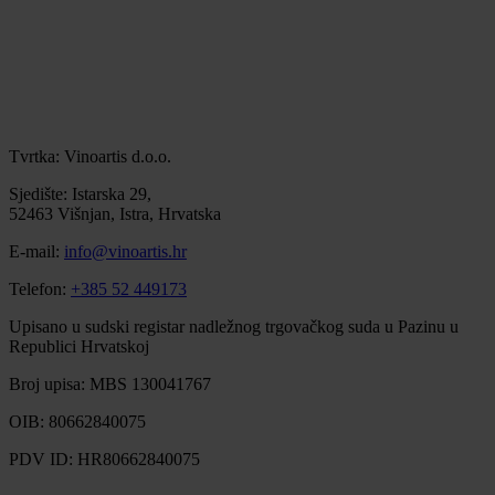
Tvrtka: Vinoartis d.o.o.
Sjedište: Istarska 29,
52463 Višnjan, Istra, Hrvatska
E-mail:
info@vinoartis.hr
Telefon:
+385 52 449173
Upisano u sudski registar nadležnog trgovačkog suda u Pazinu u
Republici Hrvatskoj
Broj upisa: MBS 130041767
OIB: 80662840075
PDV ID: HR80662840075