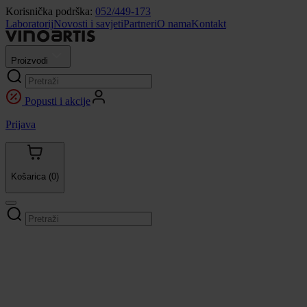
Korisnička podrška:
052/449-173
Laboratorij
Novosti i savjeti
Partneri
O nama
Kontakt
Proizvodi
Popusti i akcije
Prijava
Košarica
(0)