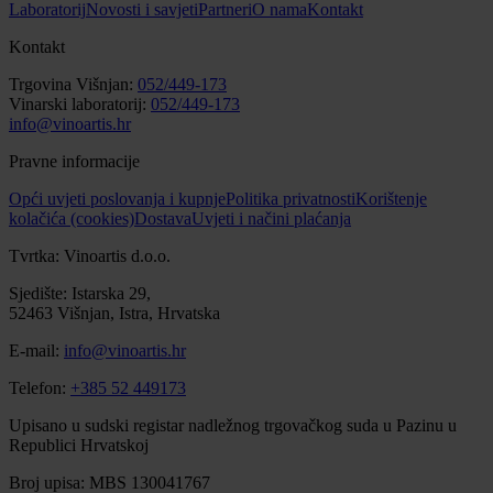
Laboratorij
Novosti i savjeti
Partneri
O nama
Kontakt
Kontakt
Trgovina Višnjan:
052/449-173
Vinarski laboratorij:
052/449-173
info@vinoartis.hr
Pravne informacije
Opći uvjeti poslovanja i kupnje
Politika privatnosti
Korištenje
kolačića (cookies)
Dostava
Uvjeti i načini plaćanja
Tvrtka: Vinoartis d.o.o.
Sjedište: Istarska 29,
52463 Višnjan, Istra, Hrvatska
E-mail:
info@vinoartis.hr
Telefon:
+385 52 449173
Upisano u sudski registar nadležnog trgovačkog suda u Pazinu u
Republici Hrvatskoj
Broj upisa: MBS 130041767