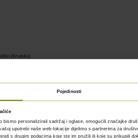
blici Hrvatskoj
Pojedinosti
ačiće
bismo personalizirali sadržaj i oglase, omogućili značajke društv
vašoj upotrebi naše web-lokacije dijelimo s partnerima za društv
rati s drugim podacima koje ste im pružili ili koje su prikupili do