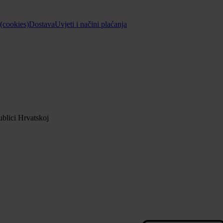
 (cookies)
Dostava
Uvjeti i načini plaćanja
blici Hrvatskoj