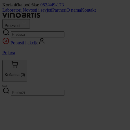
Korisnička podrška:
052/449-173
Laboratorij
Novosti i savjeti
Partneri
O nama
Kontakt
Proizvodi
Popusti i akcije
Prijava
Košarica
(0)