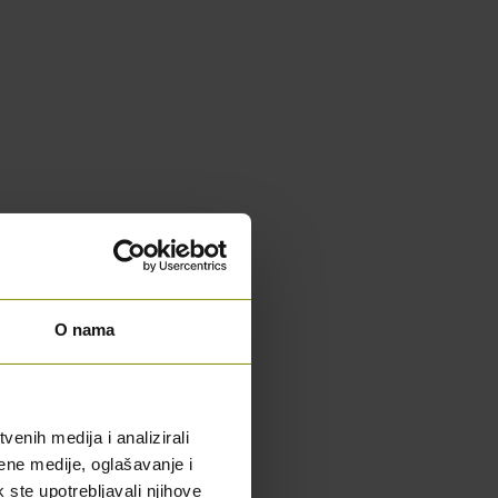
O nama
enih medija i analizirali
ene medije, oglašavanje i
k ste upotrebljavali njihove