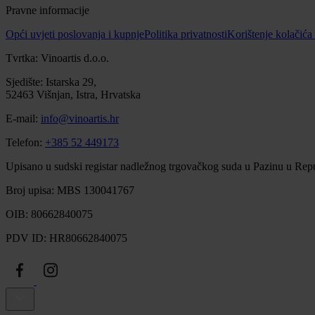
Pravne informacije
Opći uvjeti poslovanja i kupnje
Politika privatnosti
Korištenje kolačića
Tvrtka: Vinoartis d.o.o.
Sjedište: Istarska 29,
52463 Višnjan, Istra, Hrvatska
E-mail:
info@vinoartis.hr
Telefon:
+385 52 449173
Upisano u sudski registar nadležnog trgovačkog suda u Pazinu u Repu
Broj upisa: MBS 130041767
OIB: 80662840075
PDV ID: HR80662840075