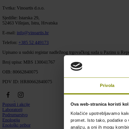
Tvrtka: Vinoartis d.o.o.
Sjedište: Istarska 29,
52463 Višnjan, Istra, Hrvatska
E-mail:
info@vinoartis.hr
Telefon:
+385 52 449173
Upisano u sudski registar nadležnog trgovačkog suda u Pazinu u Repu
Broj upisa: MBS 130041767
OIB: 80662840075
PDV ID: HR80662840075
Privola
Ova web-stranica koristi kol
Popusti i akcije
Laboratorij
Kolačiće upotrebljavamo kako 
Podrumarstvo
Enologija
promet. Isto tako, podatke o 
Enološki pribor
analizu, a oni ih mogu kombini