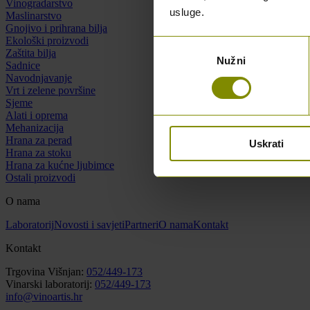
Vinogradarstvo
usluge.
Maslinarstvo
Gnojivo i prihrana bilja
Ekološki proizvodi
Odabir
Zaštita bilja
Nužni
pristanka
Sadnice
Navodnjavanje
Vrt i zelene površine
Sjeme
Alati i oprema
Mehanizacija
Hrana za perad
Uskrati
Hrana za stoku
Hrana za kućne ljubimce
Ostali proizvodi
O nama
Laboratorij
Novosti i savjeti
Partneri
O nama
Kontakt
Kontakt
Trgovina Višnjan:
052/449-173
Vinarski laboratorij:
052/449-173
info@vinoartis.hr