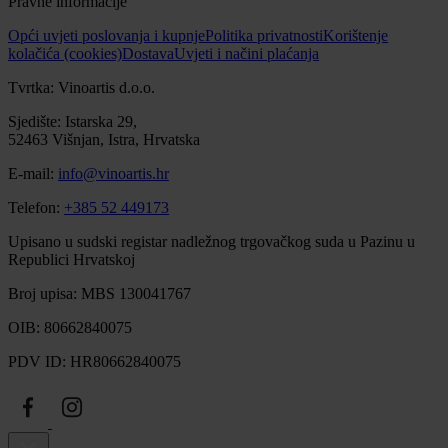
Pravne informacije
Opći uvjeti poslovanja i kupnje
Politika privatnosti
Korištenje
kolačića (cookies)
Dostava
Uvjeti i načini plaćanja
Tvrtka: Vinoartis d.o.o.
Sjedište: Istarska 29,
52463 Višnjan, Istra, Hrvatska
E-mail:
info@vinoartis.hr
Telefon:
+385 52 449173
Upisano u sudski registar nadležnog trgovačkog suda u Pazinu u
Republici Hrvatskoj
Broj upisa: MBS 130041767
OIB: 80662840075
PDV ID: HR80662840075