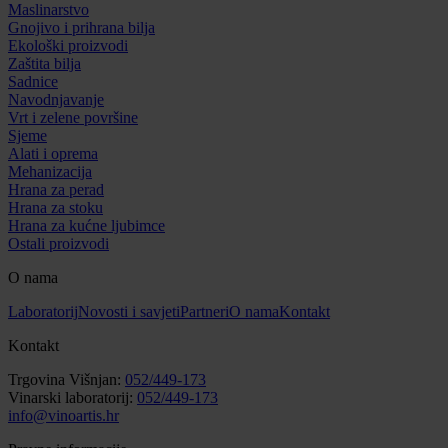
Maslinarstvo
Gnojivo i prihrana bilja
Ekološki proizvodi
Zaštita bilja
Sadnice
Navodnjavanje
Vrt i zelene površine
Sjeme
Alati i oprema
Mehanizacija
Hrana za perad
Hrana za stoku
Hrana za kućne ljubimce
Ostali proizvodi
O nama
Laboratorij
Novosti i savjeti
Partneri
O nama
Kontakt
Kontakt
Trgovina Višnjan:
052/449-173
Vinarski laboratorij:
052/449-173
info@vinoartis.hr