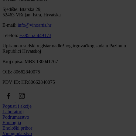
Sjedište: Istarska 29,
52463 Višnjan, Istra, Hrvatska
E-mail:
info@vinoartis.hr
Telefon:
+385 52 449173
Upisano u sudski registar nadležnog trgovačkog suda u Pazinu u
Republici Hrvatskoj
Broj upisa: MBS 130041767
OIB: 80662840075
PDV ID: HR80662840075
Popusti i akcije
Laboratorij
Podrumarstvo
Enologija
Enološki pribor
Vinogradarstvo