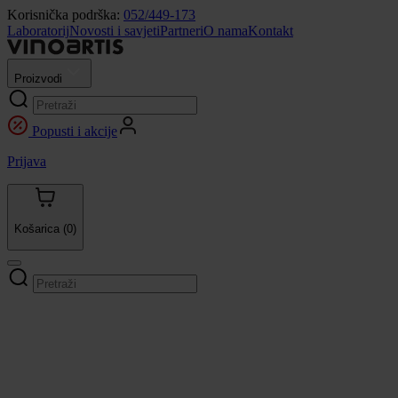
Korisnička podrška:
052/449-173
Laboratorij
Novosti i savjeti
Partneri
O nama
Kontakt
Proizvodi
Popusti i akcije
Prijava
Košarica
(0)