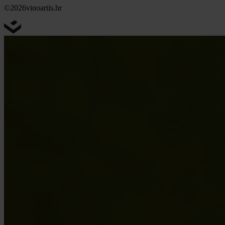
©2026
vinoartis.hr