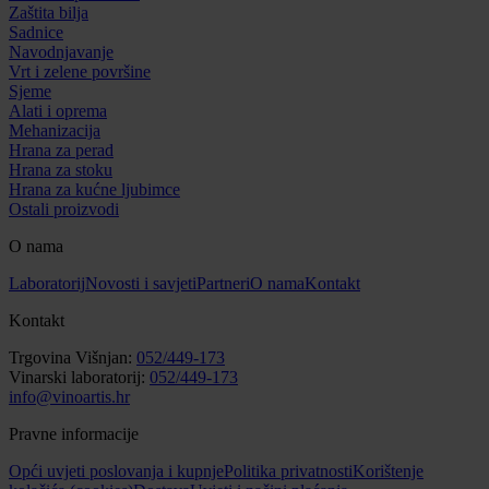
Zaštita bilja
Sadnice
Navodnjavanje
Vrt i zelene površine
Sjeme
Alati i oprema
Mehanizacija
Hrana za perad
Hrana za stoku
Hrana za kućne ljubimce
Ostali proizvodi
O nama
Laboratorij
Novosti i savjeti
Partneri
O nama
Kontakt
Kontakt
Trgovina Višnjan:
052/449-173
Vinarski laboratorij:
052/449-173
info@vinoartis.hr
Pravne informacije
Opći uvjeti poslovanja i kupnje
Politika privatnosti
Korištenje