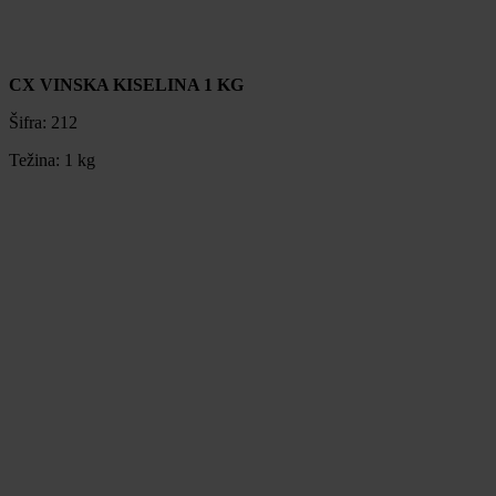
CX VINSKA KISELINA 1 KG
Šifra:
212
Težina:
1 kg
CX VINSKA KISELINA 1 KG
Šifra:
212
Težina:
1 kg