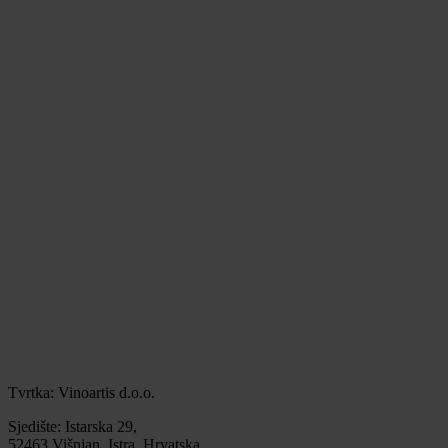
Tvrtka: Vinoartis d.o.o.
Sjedište: Istarska 29,
52463 Višnjan, Istra, Hrvatska