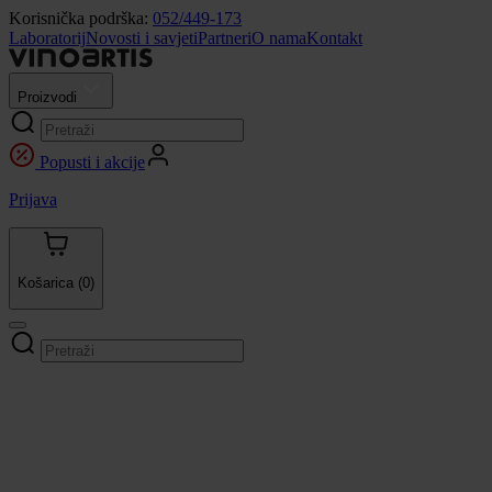
Korisnička podrška:
052/449-173
Laboratorij
Novosti i savjeti
Partneri
O nama
Kontakt
Proizvodi
Popusti i akcije
Prijava
Košarica
(0)