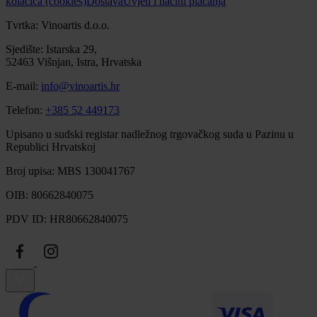
kolačića (cookies)
Dostava
Uvjeti i načini plaćanja
Tvrtka: Vinoartis d.o.o.
Sjedište: Istarska 29,
52463 Višnjan, Istra, Hrvatska
E-mail:
info@vinoartis.hr
Telefon:
+385 52 449173
Upisano u sudski registar nadležnog trgovačkog suda u Pazinu u
Republici Hrvatskoj
Broj upisa: MBS 130041767
OIB: 80662840075
PDV ID: HR80662840075