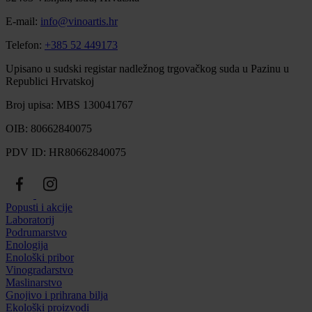
E-mail:
info@vinoartis.hr
Telefon:
+385 52 449173
Upisano u sudski registar nadležnog trgovačkog suda u Pazinu u
Republici Hrvatskoj
Broj upisa: MBS 130041767
OIB: 80662840075
PDV ID: HR80662840075
Popusti i akcije
Laboratorij
Podrumarstvo
Enologija
Enološki pribor
Vinogradarstvo
Maslinarstvo
Gnojivo i prihrana bilja
Ekološki proizvodi