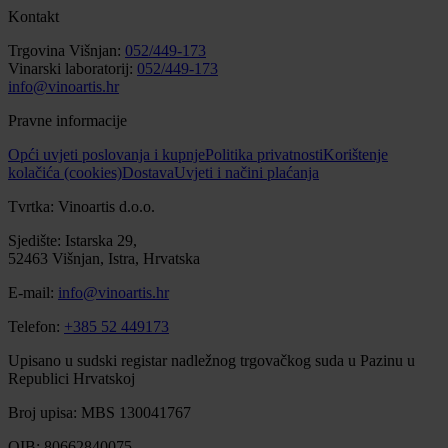
Kontakt
Trgovina Višnjan:
052/449-173
Vinarski laboratorij:
052/449-173
info@vinoartis.hr
Pravne informacije
Opći uvjeti poslovanja i kupnje
Politika privatnosti
Korištenje
kolačića (cookies)
Dostava
Uvjeti i načini plaćanja
Tvrtka: Vinoartis d.o.o.
Sjedište: Istarska 29,
52463 Višnjan, Istra, Hrvatska
E-mail:
info@vinoartis.hr
Telefon:
+385 52 449173
Upisano u sudski registar nadležnog trgovačkog suda u Pazinu u
Republici Hrvatskoj
Broj upisa: MBS 130041767
OIB: 80662840075