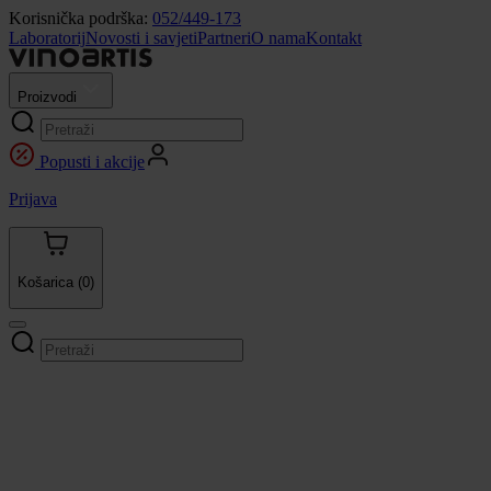
Korisnička podrška:
052/449-173
Laboratorij
Novosti i savjeti
Partneri
O nama
Kontakt
Proizvodi
Popusti i akcije
Prijava
Košarica
(0)