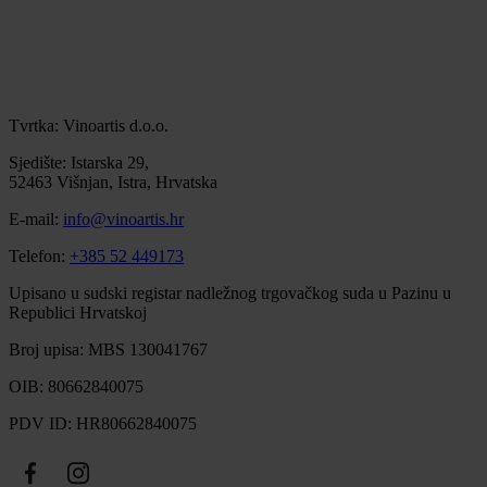
Tvrtka: Vinoartis d.o.o.
Sjedište: Istarska 29,
52463 Višnjan, Istra, Hrvatska
E-mail:
info@vinoartis.hr
Telefon:
+385 52 449173
Upisano u sudski registar nadležnog trgovačkog suda u Pazinu u
Republici Hrvatskoj
Broj upisa: MBS 130041767
OIB: 80662840075
PDV ID: HR80662840075