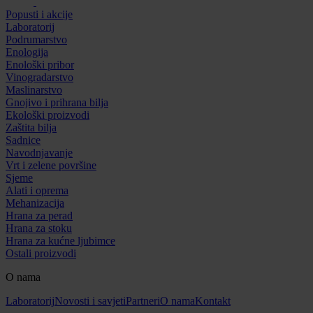
Popusti i akcije
Laboratorij
Podrumarstvo
Enologija
Enološki pribor
Vinogradarstvo
Maslinarstvo
Gnojivo i prihrana bilja
Ekološki proizvodi
Zaštita bilja
Sadnice
Navodnjavanje
Vrt i zelene površine
Sjeme
Alati i oprema
Mehanizacija
Hrana za perad
Hrana za stoku
Hrana za kućne ljubimce
Ostali proizvodi
O nama
Laboratorij
Novosti i savjeti
Partneri
O nama
Kontakt